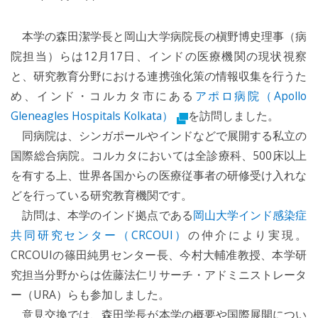
本学の森田潔学長と岡山大学病院長の槇野博史理事（病
院担当）らは12月17日、インドの医療機関の現状視察
と、研究教育分野における連携強化策の情報収集を行うた
め、インド・コルカタ市にある
アポロ病院（Apollo
Gleneagles Hospitals Kolkata）
を訪問しました。
同病院は、シンガポールやインドなどで展開する私立の
国際総合病院。コルカタにおいては全診療科、500床以上
を有する上、世界各国からの医療従事者の研修受け入れな
どを行っている研究教育機関です。
訪問は、本学のインド拠点である
岡山大学インド感染症
共同研究センター（CRCOUI）
の仲介により実現。
CRCOUIの篠田純男センター長、今村大輔准教授、本学研
究担当分野からは佐藤法仁リサーチ・アドミニストレータ
ー（URA）らも参加しました。
意見交換では、森田学長が本学の概要や国際展開につい