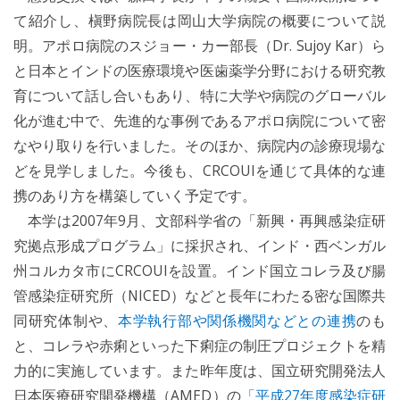
て紹介し、槇野病院長は岡山大学病院の概要について説
明。アポロ病院のスジョー・カー部長（Dr. Sujoy Kar）ら
と日本とインドの医療環境や医歯薬学分野における研究教
育について話し合いもあり、特に大学や病院のグローバル
化が進む中で、先進的な事例であるアポロ病院について密
なやり取りを行いました。そのほか、病院内の診療現場な
どを見学しました。今後も、CRCOUIを通じて具体的な連
携のあり方を構築していく予定です。
本学は2007年9月、文部科学省の「新興・再興感染症研
究拠点形成プログラム」に採択され、インド・西ベンガル
州コルカタ市にCRCOUIを設置。インド国立コレラ及び腸
管感染症研究所（NICED）などと長年にわたる密な国際共
同研究体制や、
本学執行部や関係機関などとの連携
のも
と、コレラや赤痢といった下痢症の制圧プロジェクトを精
力的に実施しています。また昨年度は、国立研究開発法人
日本医療研究開発機構（AMED）の
「平成27年度感染症研