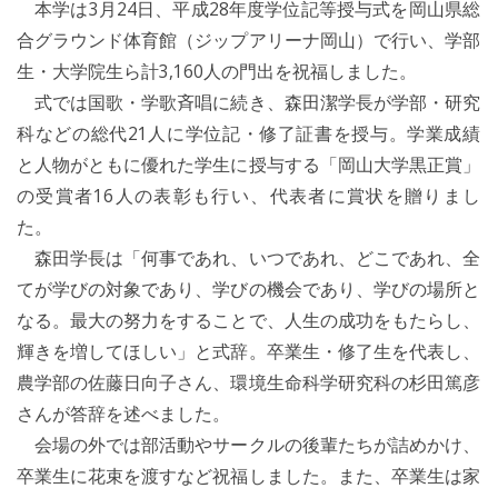
本学は3月24日、平成28年度学位記等授与式を岡山県総
合グラウンド体育館（ジップアリーナ岡山）で行い、学部
生・大学院生ら計3,160人の門出を祝福しました。
式では国歌・学歌斉唱に続き、森田潔学長が学部・研究
科などの総代21人に学位記・修了証書を授与。学業成績
と人物がともに優れた学生に授与する「岡山大学黒正賞」
の受賞者16人の表彰も行い、代表者に賞状を贈りまし
た。
森田学長は「何事であれ、いつであれ、どこであれ、全
てが学びの対象であり、学びの機会であり、学びの場所と
なる。最大の努力をすることで、人生の成功をもたらし、
輝きを増してほしい」と式辞。卒業生・修了生を代表し、
農学部の佐藤日向子さん、環境生命科学研究科の杉田篤彦
さんが答辞を述べました。
会場の外では部活動やサークルの後輩たちが詰めかけ、
卒業生に花束を渡すなど祝福しました。また、卒業生は家