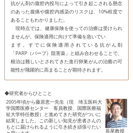
抗がん剤の腹腔内投与によって引き起こされる懸念
のあった腹痛や腹腔内感染のリスクは、10%程度で
あることもわかりました。
現時点では、健康保険を使っての治療は受けられ
ませんが、保険適用に向けて準備を急いでい
ます。すでに保険適用されている抗がん剤
「PARP（パープ）阻害薬」と組み合わせることで、
根治は難しいとされてきた進行卵巣がんの治癒の可
能性が飛躍的に高まることが期待されます。
◆研究者からひとこと
2005年頃から藤原恵一先生（現 埼玉医科大
学国際医療センター 客員教授、国際医療福
祉大学特任教授）と進めてきた研究がついに
結実しました。この新しい知見が患者さんの
もとに届けられるように引き続き頑張りたい
長尾教授