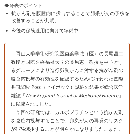
◆発表のポイント
抗がん剤を腹腔内に投与することで卵巣がんの予後を
改善することが判明。
今後の保険適用に向けて準備中。
岡山大学学術研究院医歯薬学域（医）の長尾昌二
教授と国際医療福祉大学の藤原恵一教授を中心とす
るグループにより進行卵巣がんに対する抗がん剤の
腹腔内投与の有効性を確認するために行われた国際
共同試験iPocc（アイポック）試験の結果が総合医学
雑誌「
New England Journal of MedicineEvidence
」
に掲載されました。
今回の研究では、カルボプラチンという抗がん剤
を腹腔内投与することで、卵巣がんの再発のリスク
が17%減少することが明らかになりました。また、