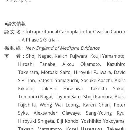
と思います。
■論文情報
論 文 名：Intraperitoneal Carboplatin for Ovarian Cancer
– A Phase 2/3 trial -
掲 載 紙：
New England of Medicine Evidence
著 者：Shoji Nagao, Keiichi Fujiwara, Kouji Yamamoto,
Hiroshi Tanabe, Aikou Okamoto, Kazuhiro
Takehara, Motoaki Saito, Hiroyuki Fujiwara, David
S.P. Tan, Satoshi Yamaguchi, Sosuke Adachi, Akira
Kikuchi, Takeshi Hirasawa, Takeshi Yokoi,
Tomonori Nagai, Toyomi Sato, Shoji Kamiura, Akira
Fujishita, Wong Wai Loong, Karen Chan, Peter
Syks, Alexsander Olawaye, Sang-Young Ryu,
Hiroyuki Shigeta, Eiji Kondo, Yoshihito Yokoyama,
Takashi Matsumoto, Kosei Hasegawa, Takayuki