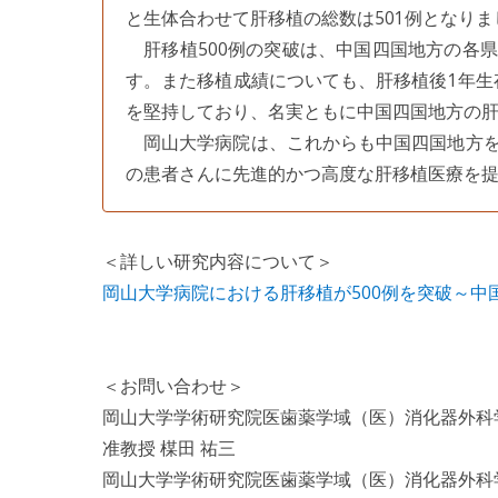
と生体合わせて肝移植の総数は501例となりまし
肝移植500例の突破は、中国四国地方の各
す。また移植成績についても、肝移植後1年生存
を堅持しており、名実ともに中国四国地方の
岡山大学病院は、これからも中国四国地方を
の患者さんに先進的かつ高度な肝移植医療を
＜詳しい研究内容について＞
岡山大学病院における肝移植が500例を突破～中
＜お問い合わせ＞
岡山大学学術研究院医歯薬学域（医）消化器外科
准教授 楳田 祐三
岡山大学学術研究院医歯薬学域（医）消化器外科