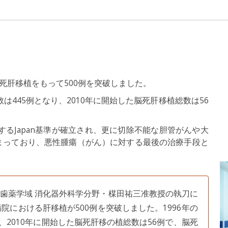
死肝移植をもって500例を突破しました。
は445例となり、2010年に開始した脳死肝移植総数は56
するJapan基準が確立され、更に切除不能な胆管がんや大
まっており、悪性腫瘍（がん）に対する最後の治療手段と
医歯薬学域 消化器外科学分野・楳田祐三准教授の執刀に
における肝移植が500例を突破しました。1996年の
、2010年に開始した脳死肝移の植総数は56例で、脳死