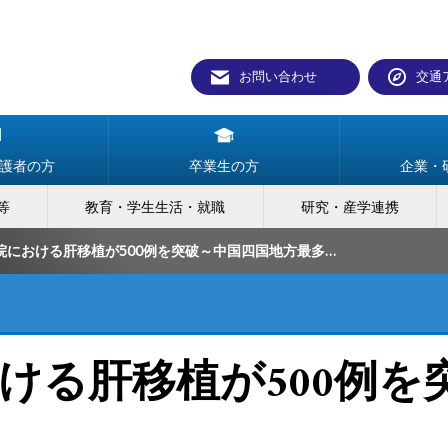
お問い合わせ
交通
護者の方
卒業生の方
企業・
等
教育・学生生活・就職
研究・産学連携
岡山大学病院における肝移植が500例を突破～中国四国地方最多症例～
ける肝移植が500例を