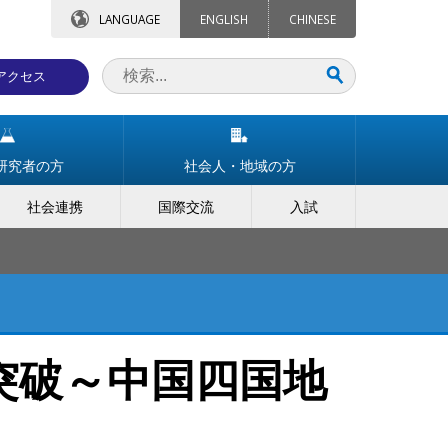
LANGUAGE
ENGLISH
CHINESE
アクセス
研究者の方
社会人・地域の方
社会連携
国際交流
入試
突破～中国四国地