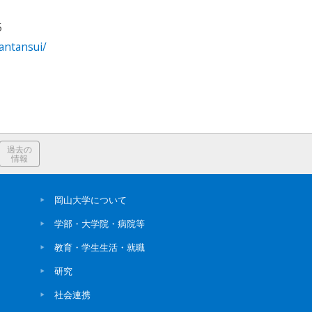
5
antansui/
過去の
情報
岡山大学について
学部・大学院・病院等
教育・学生生活・就職
研究
社会連携