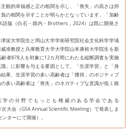
は主観的幸福感と正の相関を示し、「喪失」の高さは抑
と負の相関を示すことが明らかとなっています。「加齢
（白石・堀内・Brothers，2024）は既に開発さ
津栄大学院生と岡山大学学術研究院社会文化科学学域
川威准教授と兵庫教育大学大学院山本康裕大学院生を新
齢者878人を対象に12カ月間にわたる縦断調査を実施
意識」に影響を与える要因として、「生涯学習」と「身
の結果、生涯学習の多い高齢者は「獲得」のポジティブ
動の多い高齢者は「喪失」のネガティブな意識が低く維
医学の分野でもっとも権威のある学会である
a）の年次大会（GSA Annual Scientific Meeting）で発表しま
ンセンターにて開催）。