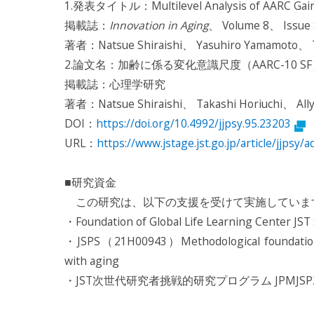
1.発表タイトル：Multilevel Analysis of AARC Gains 
掲載誌：
Innovation in Aging
、 Volume 8、 Issue
著者：Natsue Shiraishi、 Yasuhiro Yamamoto、 T
2.論文名：加齢に係る変化意識尺度（AARC-10
掲載誌：心理学研究
著者：Natsue Shiraishi、 Takashi Horiuchi、 Ally
DOI：
https://doi.org/10.4992/jjpsy.95.23203
URL：
https://www.jstage.jst.go.jp/article/jjpsy
■研究資金
この研究は、以下の支援を受けて実施していま
・Foundation of Global Life Learning Center JS
・JSPS（21H00943）Methodological foundation f
with aging
・JST次世代研究者挑戦的研究プログラム JPMJSP2