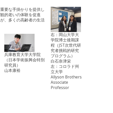
の重要な手掛かりを提供し
主観的老いの体験を促進
究が、多くの高齢者の生活
右：岡山大学大
学院博士後期課
程（JST次世代研
究者挑戦的研究
兵庫教育大学大学院
プログラム）
（日本学術振興会特別
白石奈津栄
研究員）
左：コロラド州
山本康裕
立大学
Allyson Brothers
Associate
Professor