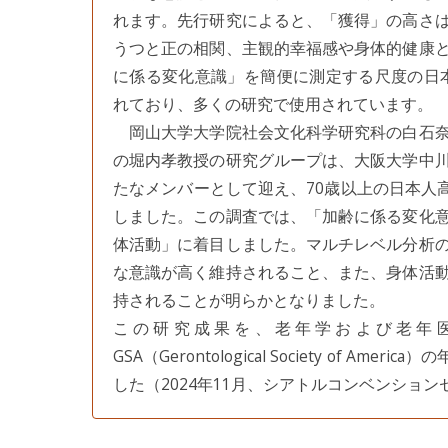
れます。先行研究によると、「獲得」の高さ
うつと正の相関、主観的幸福感や身体的健康
に係る変化意識」を簡便に測定する尺度の日本語版
れており、多くの研究で使用されています。
岡山大学大学院社会文化科学研究科の白石奈
の堀内孝教授の研究グループは、大阪大学中
たなメンバーとして迎え、70歳以上の日本人高
しました。この調査では、「加齢に係る変化
体活動」に着目しました。マルチレベル分析
な意識が高く維持されること、また、身体活
持されることが明らかとなりました。
この研究成果を、老年学および老年
GSA（Gerontological Society of Americ
した（2024年11月、シアトルコンベンショ