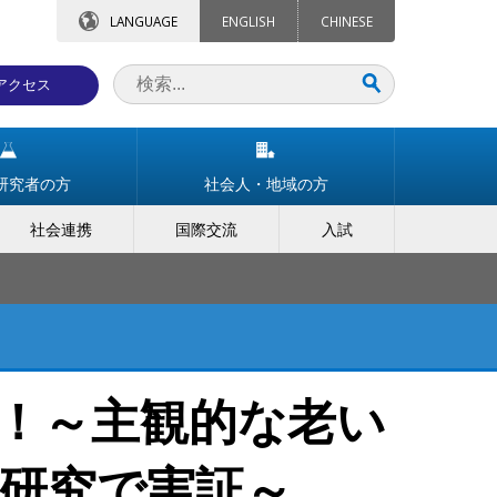
LANGUAGE
ENGLISH
CHINESE
アクセス
研究者の方
社会人・地域の方
社会連携
国際交流
入試
！～主観的な老い
研究で実証～