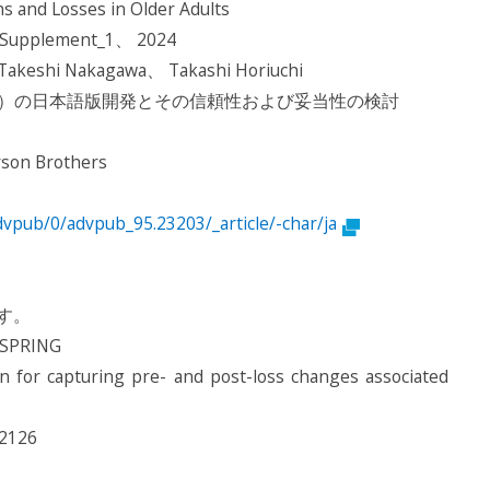
and Losses in Older Adults
 Supplement_1、 2024
akeshi Nakagawa、 Takashi Horiuchi
 SF）の日本語版開発とその信頼性および妥当性の検討
son Brothers
/advpub/0/advpub_95.23203/_article/-char/ja
す。
T SPRING
or capturing pre- and post-loss changes associated
126