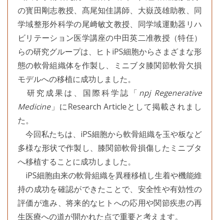
の寳田剛志教授、髙尾知佳講師、大嶽茂雄助教、同
学域整形外科学の尾﨑敏文教授、同学域運動器リハ
ビリテーション医学講座の中田英二准教授（特任）
らの研究グループは、ヒトiPS細胞からさまざまな形
態の軟骨組織体を作製し、ミニブタ膝関節軟骨欠損
モデルへの移植に成功しました。
研究成果は、国際科学誌「
npj Regenerative
Medicine
」にResearch Articleとして掲載されまし
た。
今回私たちは、iPS細胞から軟骨組織を玉や板など
多様な形状で作製し、膝関節軟骨損傷したミニブタ
へ移植することに成功しました。
iPS細胞由来の軟骨組織を異種移植し生着や機能維
持の成功を確認ができたことで、安全性や有効性の
評価が進み、将来的なヒトへの応用や関節疾患の再
生医療への道が開かれた点で重要と考えます。