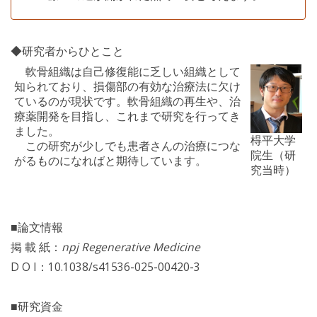
◆研究者からひとこと
軟骨組織は自己修復能に乏しい組織として
知られており、損傷部の有効な治療法に欠け
ているのが現状です。軟骨組織の再生や、治
療薬開発を目指し、これまで研究を行ってき
ました。
棏平大学
この研究が少しでも患者さんの治療につな
院生（研
がるものになればと期待しています。
究当時）
■論文情報
掲 載 紙：
npj Regenerative Medicine
D O I：10.1038/s41536-025-00420-3
■研究資金