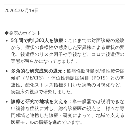
2026年02月18日
◆発表のポイント
5年間で約1,300人を診療：
これまでの対面診療の経験
から、症状の多様性や感染した変異株による症状の変
化、後遺症のリスク因子や予後など、コロナ後遺症の
実態が明らかになってきました。
多角的な研究成果の還元：
筋痛性脳脊髄炎/慢性疲労症
候群（ME/CFS）・体位性頻脈症候群（POTS）との関
連性、酸化ストレス指標を用いた病態の可視化など、
実臨床の視点で研究しました。
診療と研究で地域を支える：
単一臓器では説明できな
い複雑な症状に対し、総合診療医の視点と、様々な専
門領域と連携した診療・研究によって、地域で支える
医療モデルの構築を進めています。