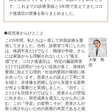
て、これまでの診療実績と5年間で見えてきたコロ
ナ後遺症の実像を取りまとめました。
◆研究者からひとこと
この5年間、私たちは一貫して対面診療を重
視してきました。当初、診察室で耳にしたの
は、体調不良だけでなく、職場や学校、さら
には家族からも理解されないという“孤立
大塚 教
感”です。コロナ後遺症は、特定の臓器障害
授
だけでは説明がつかない症状が多く、身体的
要因に加えて心理的・社会的要因が複雑に絡
み合っています。患者さんの訴えに丁寧に耳
を傾け、全体像を把握しながら支援する姿勢
が何より重要だと実感しました。『治す』こ
とだけを目指すのではなく、患者さんの苦悩
に向き合い、研究成果を還元しながら共に歩
む、この『伴走』の姿勢こそが、患者さんが
取り残されないための医療の本質であると感