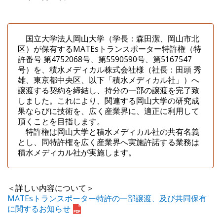
国立大学法人岡山大学（学長：森田潔、岡山市北
区）が保有するMATEsトランスポーター特許権（特
許番号 第4752068号、第5590590号、第5167547
号）を、積水メディカル株式会社様（社長：田頭 秀
雄、東京都中央区、以下「積水メディカル社」）へ
譲渡する契約を締結し、持分の一部の譲渡を完了致
しました。これにより、関連する岡山大学の研究成
果ならびに技術を、広く産業界に、適正に利用して
頂くことを目指します。
特許権は岡山大学と積水メディカル社の共有名義
とし、同特許権を広く産業界へ実施許諾する業務は
積水メディカル社が実施します。
＜詳しい内容について＞
MATEsトランスポーター特許の一部譲渡、及び共同保有
に関するお知らせ