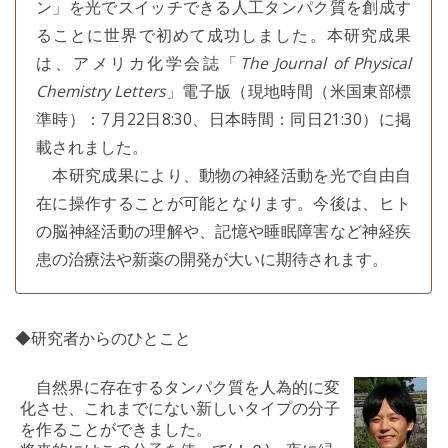
ン」を光でスイッチできる人工タンパク質を創成す
ることに世界で初めて成功しました。本研究成果
は、アメリカ化学会誌「
The Journal of Physical
Chemistry Letters
」電子版（現地時間（米国東部標
準時）：7月22日8:30、日本時間：同日21:30）に掲
載されました。
本研究成果により、動物の神経活動を光で自由自
在に操作することが可能となります。今後は、ヒト
の脳神経活動の理解や、記憶や睡眠障害など神経疾
患の治療法や新薬の開発が大いに期待されます。
◆研究者からのひとこと
自然界に存在するタンパク質を人為的に変
化させ、これまでにない新しいタイプの分子
を作ることができました。