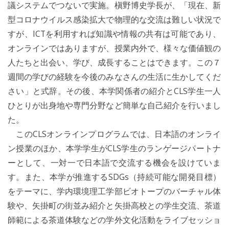
議システムでつないで実施。槇野博史学長が、「現在、新
型コロナウイルス感染拡大で物理的な交流は難しい状況で
すが、ICTを利用すれば知識や情報の共有は可能であり、
オンラインではありますが、授業内外で、様々な価値観の
人たちと出会い、学び、成長することはできます。この７
週間の学びの経験を今後のみなさんの生活に生かしてくだ
さい」と式辞。その後、本学関係者の紹介とCLS学生一人
ひとりが出身地や専門分野など簡単な自己紹介を行いまし
た。
このCLSオンラインプログラムでは、日本語のオンライ
ン授業のほか、本学学生がCLS学生のランゲージパートナ
ーとして、一対一で日本語で交流する機会を設けていま
す。また、本学が推進するSDGs（持続可能な開発目標）
をテーマに、学内環境理工学部ビオトープのバーチャル体
験や、矢掛町の街並み紹介と矢掛高校との学生交流、茶道
師範による茶道体験などの学外文化活動をライブセッショ