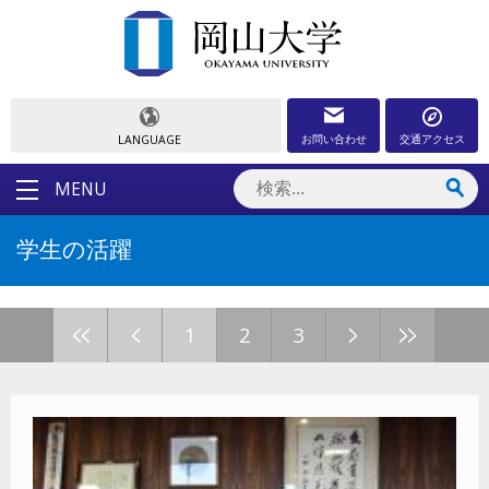
お問い合わせ
交通アクセス
LANGUAGE
MENU
学生の活躍
<<
<
>
>>
1
2
3