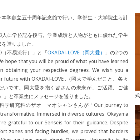
を本学創立五十周年記念館で行い、学部生・大学院生ら計
3人に学位記を授与。学業成績と人物がともに優れた学生
状を贈りました。
KO（不易流行）」と「
OKADAI-LOVE（岡大愛）
」の2つの
ou will be proud of what you have learned
n obtaining your respective degrees. We wish you a
ss in your future with OKADAI-LOVE .（岡大で学んだこと、各々
たいです。岡大愛を抱く皆さんの未来が、ご活躍、ご健
式
）」と卒業生にメッセージを送りました。
科のザオ マオシャンさんが「Our journey to
ransformative. Immersed in diverse cultures, Okayama
re grateful to our Senseis for their guidance. Despite
ort zones and facing hurdles, we proved that borders