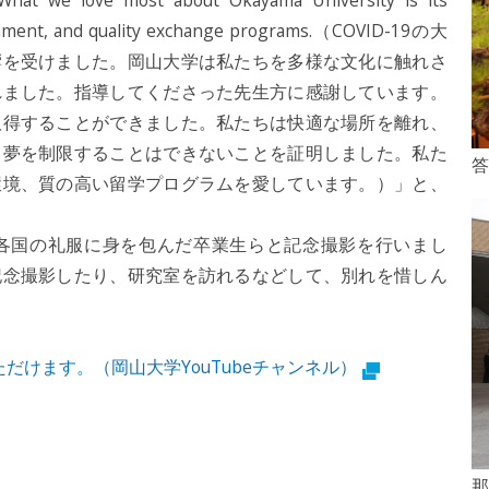
. What we love most about Okayama University is its
ronment, and quality exchange programs.（COVID-19の大
響を受けました。岡山大学は私たちを多様な文化に触れさ
れました。指導してくださった先生方に感謝しています。
取得することができました。私たちは快適な場所を離れ、
、夢を制限することはできないことを証明しました。私た
答
環境、質の高い留学プログラムを愛しています。）」と、
各国の礼服に身を包んだ卒業生らと記念撮影を行いまし
記念撮影したり、研究室を訪れるなどして、別れを惜しん
けます。（岡山大学YouTubeチャンネル）
那