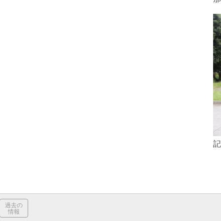
記
過去の
情報