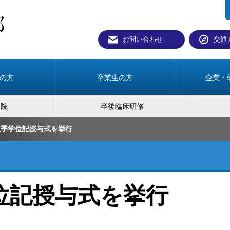
お問い合わせ
交通
の方
卒業生の方
企業・
病院
卒後臨床研修
秋季学位記授与式を挙行
位記授与式を挙行