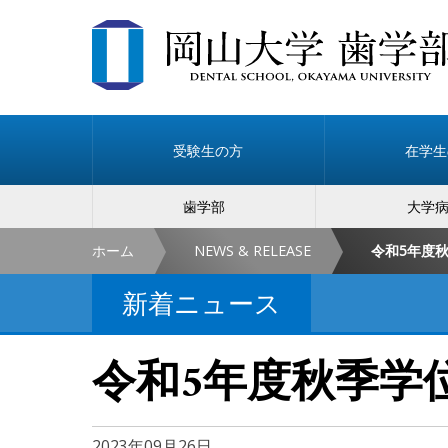
受験生の方
在学生
歯学部
大学
ホーム
NEWS & RELEASE
令和5年度
新着ニュース
令和5年度秋季学
2023年09月26日