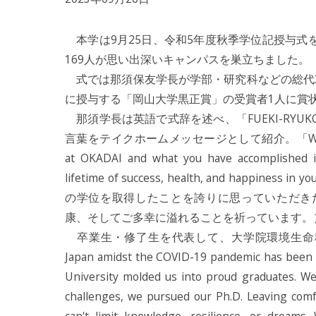
本学は9月25日、令和5年度秋季学位記授与式
169人が思い出深いキャンパスを巣立ちました。
式では那須保友学長が学部・研究科などの総代
に授与する「岡山大学黒正賞」の受賞者1人に賞
那須学長は英語で式辞を述べ、「FUEKI-RYU
言葉をテイクホームメッセージとして紹介。「We hope that y
at OKADAI and what you have accomplished i
lifetime of success, health, and happine
の学位を取得したことを誇りに思っていただき
康、そしてご多幸に溢れることを祈っています。
卒業生・修了生を代表して、大学院環境生命科学研究
Japan amidst the COVID-19 pandemic has been t
University molded us into proud graduates. We'
challenges, we pursued our Ph.D. Leaving comf