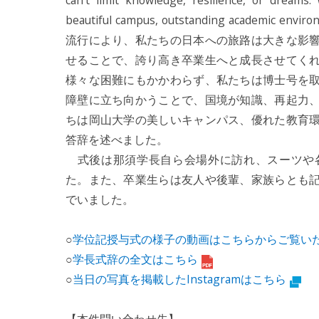
can't limit knowledge, resilience, or dreams
beautiful campus, outstanding academic envi
流行により、私たちの日本への旅路は大きな影
せることで、誇り高き卒業生へと成長させてく
様々な困難にもかかわらず、私たちは博士号を
障壁に立ち向かうことで、国境が知識、再起力
ちは岡山大学の美しいキャンパス、優れた教育
答辞を述べました。
式後は那須学長自ら会場外に訪れ、スーツや
た。また、卒業生らは友人や後輩、家族らとも
でいました。
○
学位記授与式の様子の動画はこちらからご覧いただ
○
学長式辞の全文はこちら
○
当日の写真を掲載したInstagramはこちら