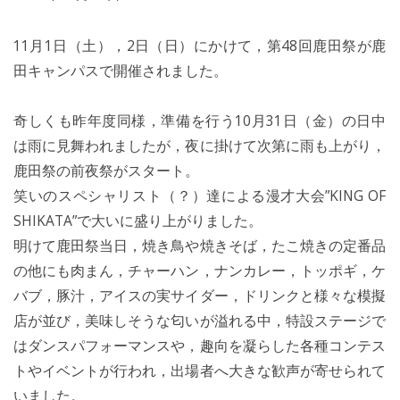
11月1日（土），2日（日）にかけて，第48回鹿田祭が鹿
田キャンパスで開催されました。
奇しくも昨年度同様，準備を行う10月31日（金）の日中
は雨に見舞われましたが，夜に掛けて次第に雨も上がり，
鹿田祭の前夜祭がスタート。
笑いのスペシャリスト（？）達による漫才大会”KING OF
SHIKATA”で大いに盛り上がりました。
明けて鹿田祭当日，焼き鳥や焼きそば，たこ焼きの定番品
の他にも肉まん，チャーハン，ナンカレー，トッポギ，ケ
バブ，豚汁，アイスの実サイダー，ドリンクと様々な模擬
店が並び，美味しそうな匂いが溢れる中，特設ステージで
はダンスパフォーマンスや，趣向を凝らした各種コンテス
トやイベントが行われ，出場者へ大きな歓声が寄せられて
いました。