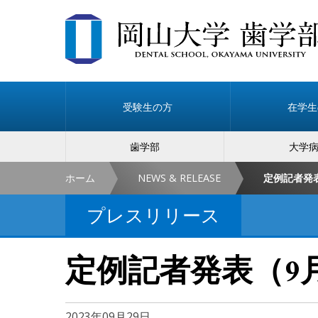
受験生の方
在学生
歯学部
大学
ホーム
NEWS & RELEASE
定例記者発
プレスリリース
定例記者発表（9
2023年09月29日