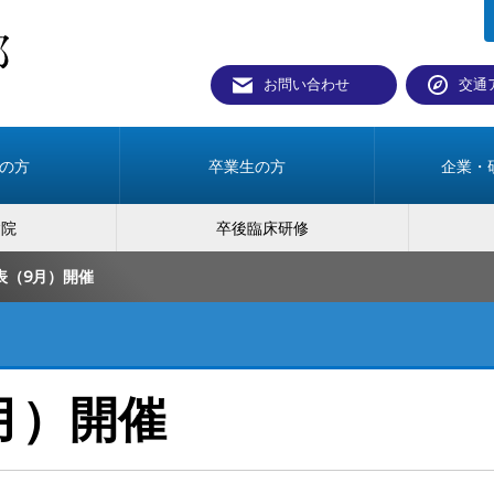
お問い合わせ
交通
の方
卒業生の方
企業・
病院
卒後臨床研修
表（9月）開催
月）開催