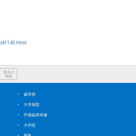
_id1143.html
過去の
情報
歯学部
大学病院
卒後臨床研修
大学院
募集