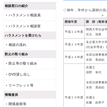
相談窓口の紹介
◇例年，学外から講師の先
ハラスメント相談員
開催年度
講 師（敬称
ハラスメント相談室
関西大学社会学
平成１２年度
石元 清英
ハラスメントを受けたら
名古屋大学大
相談の流れ
平成１３年度
(社会学専攻）
防止の取り組み
水田法律事務
平成１４年度
水田 美由紀
防止等の取り組み
弁護士
清野 幸代
DVD貸し出し
水田法律事務
リーフレット等
水田 美由紀
情報提供
平成１５年度
弁護士
佐藤 由美子
関係規程等