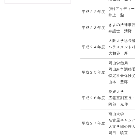
(株)アイディ
平成２２年度
井上 勲
きよの法律事
平成２３年度
弁護士 清野
大阪大学総長
平成２４年度
ハラスメント
大和谷 厚
岡山労働局
岡山紛争調整
平成２５年度
特定社会保険
山本 豊郎
愛媛大学
平成２６年度
広報室副室長
阿部 光伸
南山大学
名古屋キャン
平成２７年度
人文学部心理
岡田 暁宜