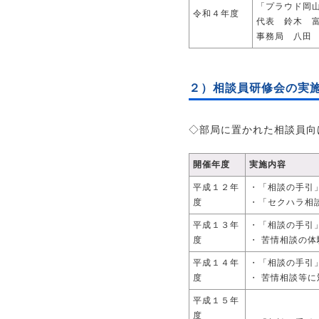
「プラウド岡
令和４年度
代表 鈴木 
事務局 八田
２）相談員研修会の実
◇部局に置かれた相談員
開催年度
実施内容
平成１２年
・「相談の手引
度
・「セクハラ相
平成１３年
・「相談の手引
度
・ 苦情相談の
平成１４年
・「相談の手引
度
・ 苦情相談等
平成１５年
度