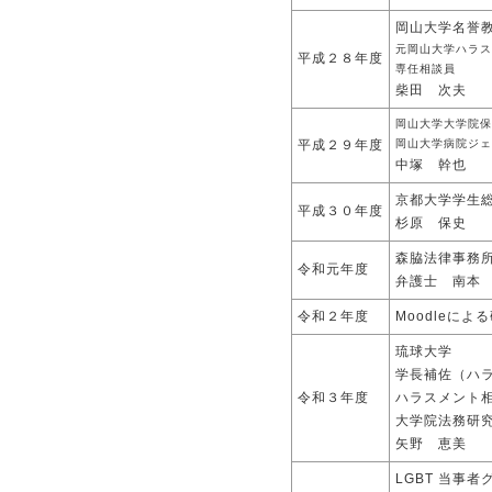
岡山大学名誉
元岡山大学ハラス
平成２８年度
専任相談員
柴田 次夫
岡山大学大学院保
平成２９年度
岡山大学病院ジェ
中塚 幹也
京都大学学生総
平成３０年度
杉原 保史
森脇法律事務
令和元年度
弁護士 南本
令和２年度
Moodleによ
琉球大学
学長補佐（ハ
令和３年度
ハラスメント
大学院法務研
矢野 恵美
LGBT 当事者