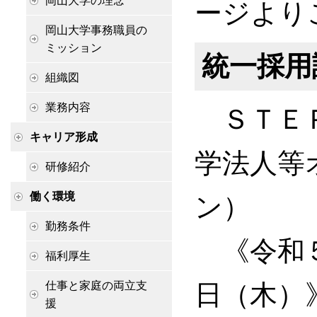
岡山大学の理念
ージより
岡山大学事務職員の
ミッション
統一採用
組織図
業務内容
ＳＴＥＰ
キャリア形成
学法人等
研修紹介
働く環境
ン）
勤務条件
《令和５
福利厚生
仕事と家庭の両立支
日（木）
援