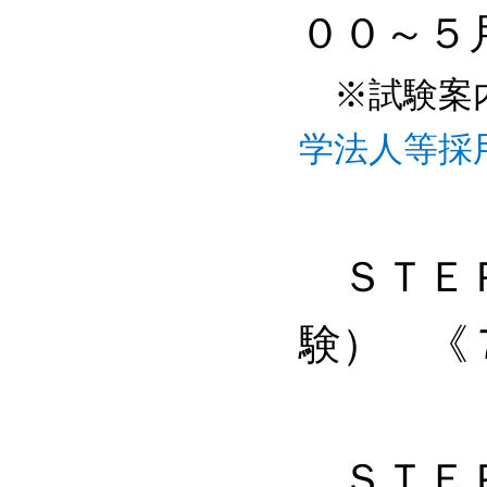
００～５
※試験案
学法人等採
ＳＴＥＰ
験） 《
ＳＴＥ