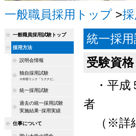
一般職員採用トップ
>
採
一般職員採用試験トップ
統一採用
採用方法
受験資格
説明会情報
独自採用試験
※外部リンク「リクナビ」
・平成５
統一採用試験
者
過去の統一採用試験
実施結果･採用実績
（※詳細
仕事について