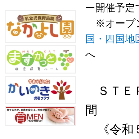
ー開催予定
※オープン
国・四国地
へ
ＳＴＥＰ
間
《令和５