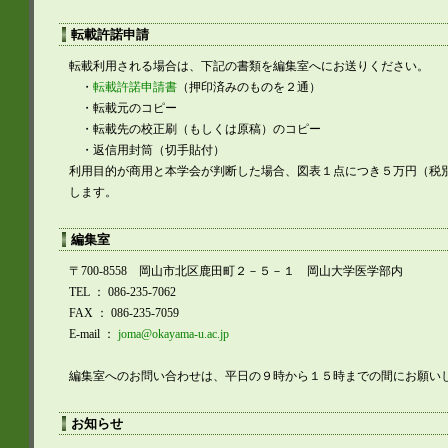
転載許諾申請
転載利用される場合は、下記の書類を編集室へにお送りください。
・
転載許諾申請書
（押印済みのものを２通）
・転載元のコピー
・転載先の校正刷（もしくは原稿）のコピー
・返信用封筒（切手貼付）
利用目的が商用と本学会が判断した場合、図表１点につき５万円（税
します。
編集室
〒700-8558 岡山市北区鹿田町２－５－１ 岡山大学医学部内
TEL ： 086-235-7062
FAX ： 086-235-7059
E-mail ：
joma@okayama-u.ac.jp
編集室へのお問い合わせは、平日の９時から１５時までの間にお願い
お知らせ