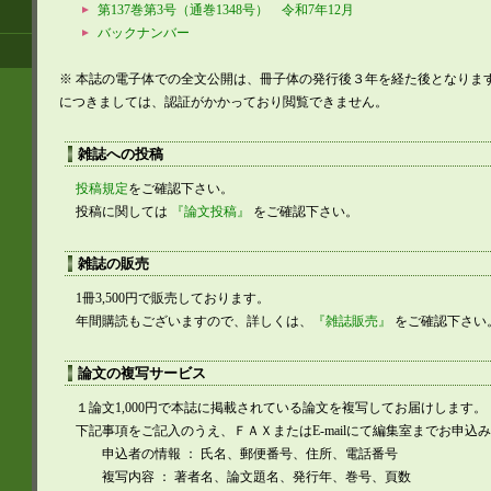
第137巻第3号（通巻1348号） 令和7年12月
バックナンバー
※ 本誌の電子体での全文公開は、冊子体の発行後３年を経た後となりま
につきましては、認証がかかっており閲覧できません。
雑誌への投稿
投稿規定
をご確認下さい。
投稿に関しては
『論文投稿』
をご確認下さい。
雑誌の販売
1冊3,500円で販売しております。
年間購読もございますので、詳しくは、
『雑誌販売』
をご確認下さい
論文の複写サービス
１論文1,000円で本誌に掲載されている論文を複写してお届けします。
下記事項をご記入のうえ、ＦＡＸまたはE-mailにて編集室までお申込
申込者の情報 ： 氏名、郵便番号、住所、電話番号
複写内容 ： 著者名、論文題名、発行年、巻号、頁数