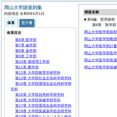
第3編 全学規程
第4編 部局規程
岡山大学諸規則集
例規名称
第1章 文学部
内容現在 令和8年6月1日
第2章 教育学部
■ 第4編 部局規程
体系
五十音
第3章 法学部
第6章 医学部
第4章 経済学部
岡山大学医学部規程
体系目次
第5章 理学部
岡山大学医学部教授
第6章 医学部
第7章 歯学部
岡山大学医学部計量
第8章 薬学部
岡山大学医学部医学
第9章 工学部
岡山大学医学部長適
第10章 環境理工学部
第11章 農学部
岡山大学医学部保健
第12章 大学院教育学研究科
第13章 大学院社会文化科学研究科
第14章 大学院環境生命自然科学研
究科
第15章 大学院自然科学研究科
第16章 大学院保健学研究科
第17章 大学院環境生命科学研究科
第18章 大学院医歯薬学総合研究科
第19章 大学院ヘルスシステム統合