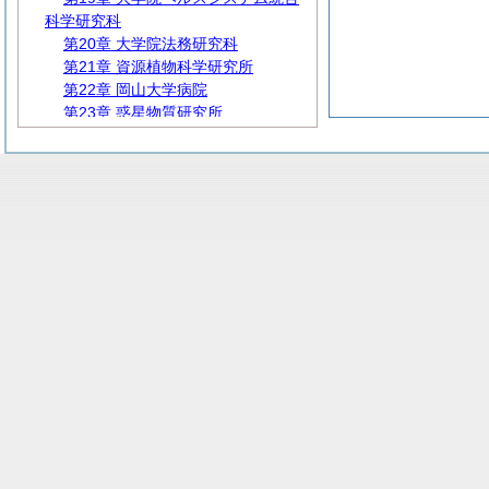
科学研究科
第20章 大学院法務研究科
第21章 資源植物科学研究所
第22章 岡山大学病院
第23章 惑星物質研究所
第24章 異分野基礎科学研究所
第25章 文明動態学研究所
第26章 未来医療創発研究所
第27章 教育推進機構
第28章 研究・イノベーション共創
機構
第29章 安全衛生推進機構
第30章 異分野融合教育研究機構
第31章 附属学校機構
第32章 学術研究院先鋭研究領域
第33章 学術研究院異分野融合教育
研究領域
第34章 学術研究院共通教育・グロ
ーバル領域
第35章 学術研究院教育研究マネジ
メント領域