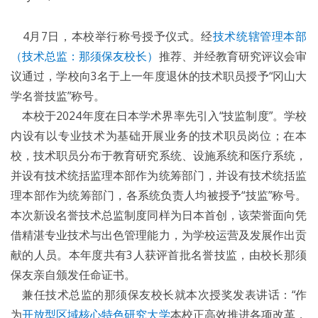
4月7日，本校举行称号授予仪式。经
技术统辖管理本部
（技术总监：那须保友校长）
推荐、并经教育研究评议会审
议通过，学校向3名于上一年度退休的技术职员授予“冈山大
学名誉技监”称号。
本校于2024年度在日本学术界率先引入“技监制度”。学校
内设有以专业技术为基础开展业务的技术职员岗位；在本
校，技术职员分布于教育研究系统、设施系统和医疗系统，
并设有技术统括监理本部作为统筹部门，并设有技术统括监
理本部作为统筹部门，各系统负责人均被授予“技监”称号。
本次新设名誉技术总监制度同样为日本首创，该荣誉面向凭
借精湛专业技术与出色管理能力，为学校运营及发展作出贡
献的人员。本年度共有3人获评首批名誉技监，由校长那须
保友亲自颁发任命证书。
兼任技术总监的那须保友校长就本次授奖发表讲话：“作
为
开放型区域核心特色研究大学
本校正高效推进各项改革，