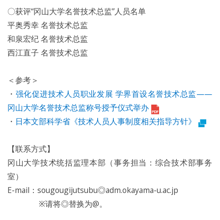
〇获评“冈山大学名誉技术总监”人员名单
平奥秀幸 名誉技术总监
和泉宏纪 名誉技术总监
西江直子 名誉技术总监
＜参考＞
・
强化促进技术人员职业发展 学界首设名誉技术总监——
冈山大学名誉技术总监称号授予仪式举办
・
日本文部科学省《技术人员人事制度相关指导方针》
【联系方式】
冈山大学技术统括监理本部（事务担当：综合技术部事务
室）
E-mail：sougougijutsubu◎adm.okayama-u.ac.jp
※请将◎替换为@。