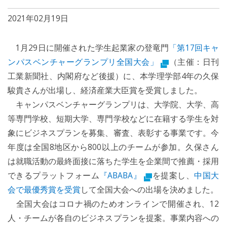
2021年02月19日
1月29日に開催された学生起業家の登竜門
「第17回キャ
ンパスベンチャーグランプリ全国大会」
（主催：日刊
工業新聞社、内閣府など後援）に、本学理学部4年の久保
駿貴さんが出場し、経済産業大臣賞を受賞しました。
キャンパスベンチャーグランプリは、大学院、大学、高
等専門学校、短期大学、専門学校などに在籍する学生を対
象にビジネスプランを募集、審査、表彰する事業です。今
年度は全国8地区から800以上のチームが参加。久保さん
は就職活動の最終面接に落ちた学生を企業間で推薦・採用
できるプラットフォーム
『ABABA』
を提案し、
中国大
会で最優秀賞を受賞
して全国大会への出場を決めました。
全国大会はコロナ禍のためオンラインで開催され、12
人・チームが各自のビジネスプランを提案。事業内容への