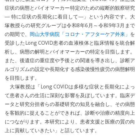
症状の病態とバイオマーカー特定のための縦断的観察研究
― 特に症状の長期化に着目して―」という内容です。大
塚教授らの研究グループは令和8年6月～令和9年3月まで
の期間で、
岡山大学病院「コロナ・アフターケア外来」
を
受診したLong COVID患者の血液検体と臨床情報を統合解
析し、病態の解明とバイオマーカーの特定を目指します。
また、後遺症の重症度や予後との関連を導き出し、診断ア
ルゴリズムの設定や長期化する感染後慢性疲労の病態解明
を目指します。
大塚教授は「Long COVIDは多様な症状と長期化によっ
て患者さんの生活に深刻な影響を及ぼしています。臨床デ
ータと研究分担者らの基礎研究の知見を融合し、その病態
を客観的に捉えることができれば、診断や治療の精度向上
につながります。本研究により、患者支援と医療の質の向
上に貢献していきたい」と話しています。