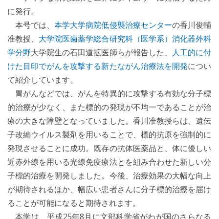
に発行。
本号では、
本学大学病院低侵襲治療センター
の香川俊輔
准教授、
大学院医歯薬学総合研究科（医学系）消化器外科
学分野
大学院生の石田道拡医師らが報告した、
人工的に付
けた目印でがんを攻撃する新たながん治療法を開発
につい
て紹介しています。
胃がんなどでは、がんを特異的に攻撃する有効な分子標
的治療が少なく、また標的の発現が不均一であることが治
療の大きな障壁となっていました。香川准教授らは、遺伝
子改編ウイルス製剤を用いることで、標的抗原を強制的に
発現させることに成功。既存の抗体医薬品と、体に優しい
近赤外線を用いる光線免疫療法とを組み合わせた新しい分
子標的治療を開発しました。今後、治療効果の大幅な向上
が期待されるほか、幅広い患者さんに分子標的治療を届け
ることが可能になると期待されます。
本学は、平成25年8月に文部科学省がわが国のさらなる