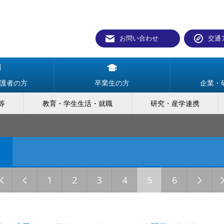
お問い合わせ
交通
護者の方
卒業生の方
企業・
等
教育・学生生活・就職
研究・産学連携
<
<
>
1
2
3
4
5
6