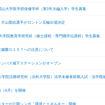
度岡山大学医学部保健学科（第3年次編入学）学生募集
・片山梨絵選手がロンドン五輪出場決定
度 大学院教育学研究科（修士課程・専門職学位課程）学生募集
大腸菌Ｏ１５７への注意について
ャンパス城下ステーションがオープン
度大学院法務研究科（法科大学院）法学未修者前期入試・法学既
表（6月）を開催
ンターが公開シンポ「環境とエネルギー」開催