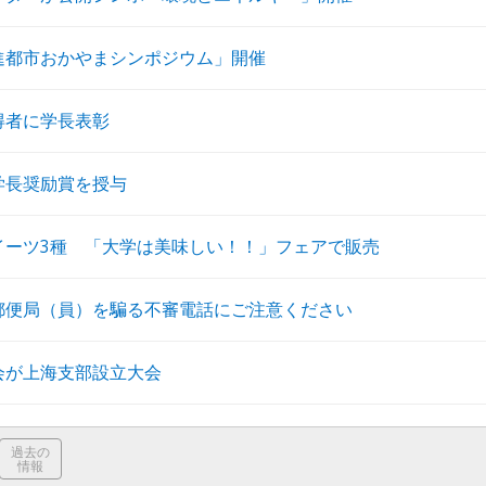
進都市おかやまシンポジウム」開催
得者に学長表彰
学長奨励賞を授与
イーツ3種 「大学は美味しい！！」フェアで販売
郵便局（員）を騙る不審電話にご注意ください
会が上海支部設立大会
過去の
情報