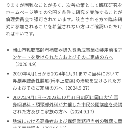
りますが困難なことが多く、次善の策として臨床研究を
ホームページ等での公開を条件に研究を実施することが
倫理委員会で認可されています。該当される方で臨床研
究に参加されることを希望されない方はご確認いただけ
れば幸いです。
岡山市難聴高齢者補聴器購入費助成事業の装用前後ア
ンケートを受けられた方およびそのご家族の方へ
（2026.4.9）
2010年4月1日から2024年1月31までに当科において
鼻副鼻腔悪性腫瘍(扁平上皮癌)の治療を受けられた方
およびそのご家族の方へ
（2024.9.27）
2022年9月1日～2023年12月31日の間に岡山大学 耳
鼻咽喉科・頭頸部外科が共催した市民公開講座を受講
された方及びご家族の方へ
（2024.9.17）
地域における高齢者および保健業務担当者の難聴に関