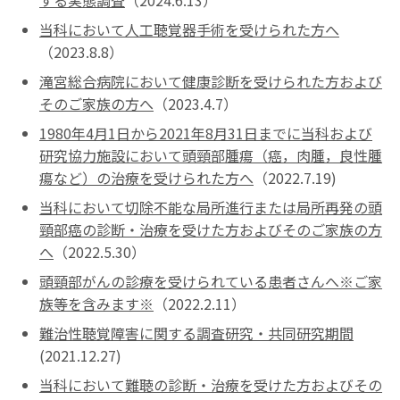
する実態調査
（2024.6.13）
当科において人工聴覚器手術を受けられた方へ
（2023.8.8）
滝宮総合病院において健康診断を受けられた方および
そのご家族の方へ
（2023.4.7）
1980年4月1日から2021年8月31日までに当科および
研究協力施設において頭頸部腫瘍（癌，肉腫，良性腫
瘍など）の治療を受けられた方へ
（2022.7.19)
当科において切除不能な局所進行または局所再発の頭
頸部癌の診断・治療を受けた方およびそのご家族の方
へ
（2022.5.30）
頭頸部がんの診療を受けられている患者さんへ※ご家
族等を含みます※
（2022.2.11）
難治性聴覚障害に関する調査研究・共同研究期間
(2021.12.27)
当科において難聴の診断・治療を受けた方およびその