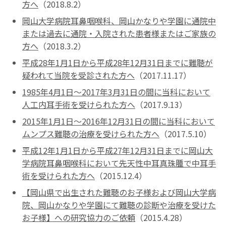
方へ
（2018.8.2）
岡山大学病院耳鼻咽喉科、岡山かなりや学園に通院中
または過去に通院・入院された患者様またはご家族の
方へ
（2018.3.2）
平成28年1月1日から平成28年12月31日までに難聴が
疑われて当院を受診された方へ
（2017.11.17）
1985年4月1日～2017年3月31日の間に当科において
人工内耳手術を受けられた方へ
（2017.9.13）
2015年1月1日～2016年12月31日の間に当科において
ムンプス難聴の治療を受けられた方へ
（2017.5.10）
平成12年1月1日から平成27年12月31日までに岡山大
学病院耳鼻咽喉科において先天性中耳真珠腫で中耳手
術を受けられた方へ
（2015.12.4）
【岡山県で出生された難聴のお子様および岡山大学病
院、岡山かなりや学園にて難聴の診断や治療を受けた
お子様】への研究協力のご依頼
（2015.4.28）