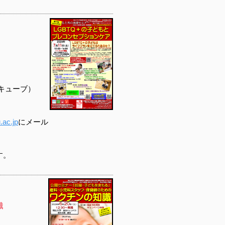
キューブ）
ac.jp
にメール
す。
識