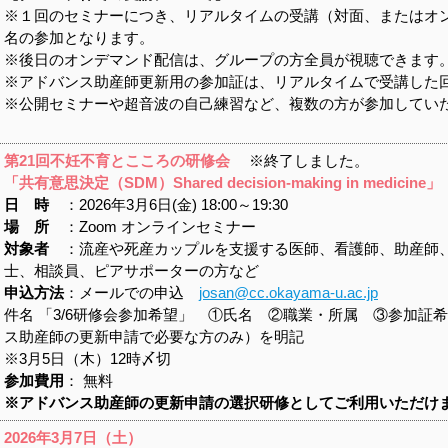
※１回のセミナーにつき、リアルタイムの受講（対面、またはオ
名の参加となります。
※後日のオンデマンド配信は、グループの方全員が視聴できます
※アドバンス助産師更新用の参加証は、リアルタイムで受講した
※公開セミナーや超音波の自己練習など、複数の方が参加してい
第21回不妊不育とこころの研修会
※終了しました。
「共有意思決定（SDM）Shared decision-making in medicine」
日 時
：2026年3月6日(金) 18:00～19:30
場 所
：Zoom オンラインセミナー
対象者
：流産や死産カップルを支援する医師、看護師、助産師
士、相談員、ピアサポーターの方など
申込方法
：メールでの申込
josan@cc.okayama-u.ac.jp
件名 「3/6研修会参加希望」 ①氏名 ②職業・所属 ③参加証
ス助産師の更新申請で必要な方のみ）を明記
※3月5日（木）12時〆切
参加費用
： 無料
※アドバンス助産師の更新申請の選択研修としてご利用いただけ
2026
年3月7
日（土
）