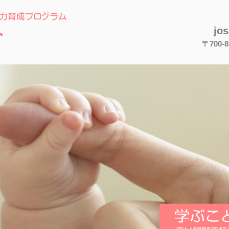
jo
〒700