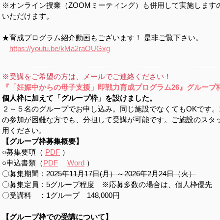
※オンライン授業（ZOOMミーティング）も併用して実施します
いただけます。
★育成プログラム紹介動画もございます！ 是非ご覧下さい。
https://youtu.be/kMa2raOUGxg
※受講をご希望の方は、メールでご連絡ください！
『「妊娠中からの母子支援」即戦力育成プログラム26』
グループ
個人枠に加えて「グループ枠」を設けました。
２～５名のグループでお申し込み。同じ施設でなくてもOKです。
の参加が困難な方でも、分担して受講が可能です。ご施設のスタ
用ください。
【グループ枠募集概要】
○募集要項（
PDF
）
○申込書類（
PDF
Word
）
〇募集期間：
2025年11月17日(月）～2026年2月24日（火）
〇募集定員：5グループ程度 ※応募多数の場合は、個人枠優先
〇受講料 ：1グループ 148,000円
【グループ枠での受講について】