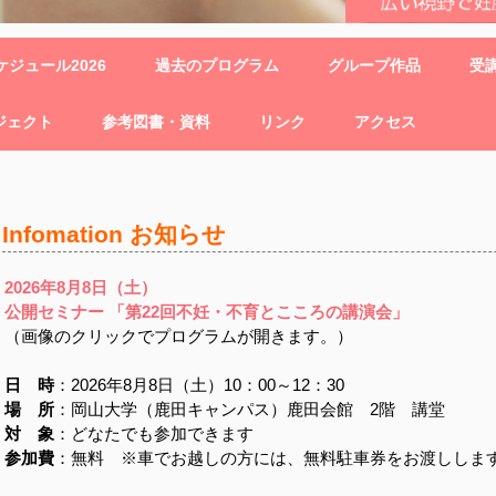
ジュール2026
過去のプログラム
グループ作品
受
ジェクト
参考図書・資料
リンク
アクセス
Infomation お知らせ
2026
年8月8
日（土
）
公開セミナー 「第22回不妊・不育とこころの講演会
」
（画像のクリックでプログラムが開きます。）
日 時
：2026年8月8日（土）10：00～12：30
場 所
：岡山大学（鹿田キャンパス）鹿田会館 2階 講堂
対 象
：どなたでも参加できます
参加費
：無料 ※車でお越しの方には、無料駐車券をお渡ししま