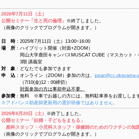
2026
年7
月11
日（土
）
公開セミナー「生と死の倫理」
※終了しました。
（画像のクリックでプログラムが開きます。）
日 時
：2025年7月11日（土）13:00~16:00
場 所
：ハイブリット開催（対面+ZOOM）
岡山大学鹿田キャンパスMUSCAT CUBE（マスカット・
3階 講義室
対 象
：どなたでも参加できます
申 込
：オンライン（ZOOM）参加の方は、
j
osan@cc.okayama-u.
（7/10(金)12：00締切）
対面参加の方は事前申込不要。
参加費
：無料 ※車でお越しの方には、無料駐車券をお渡ししま
※アドバンス助産師更新用の選択研修ではありません。
2026
年6
月20
日（土
）
※終了しました。
公開セミナー「妊婦・子どもをまもる」
産科スタッフ・小児科スタッフ・保健師のための
ワクチンの知
（画像のクリックでプログラムが開きます。）