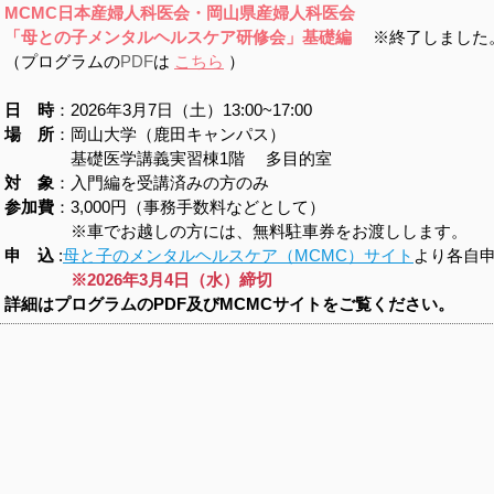
MCMC日本産婦人科医会・岡山県産婦人科医会
「母との子メンタルヘルスケア研修会
」基礎編
※終了しました
（プログラムの
PDF
は
こちら
）
日 時
：2026年3月7日（土）13:00~17:00
場 所
：岡山大学（鹿田キャンパス）
基礎医学講義実習棟1階 多目的室
対 象
：入門編を受講済みの方のみ
参加費
：3,000円（事務手数料などとして）
※車でお越しの方には、無料駐車券をお渡しします。
申 込
:
母と子のメンタルヘルスケア（MCMC）サイト
より各自
※2026年3月4日（水）締切
詳細はプログラムのPDF及びMCMCサイトをご覧ください。