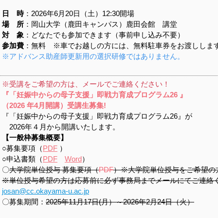
日 時
：2026年6月20日（土）12:30開場
場 所
：岡山大学（鹿田キャンパス）鹿田会館 講堂
対 象
：どなたでも参加できます（事前申し込み不要）
参加費
：無料 ※車でお越しの方には、無料駐車券をお渡ししま
※アドバンス助産師更新用の選択研修ではありません。
※受講をご希望の方は、メールでご連絡ください！
『「妊娠中からの母子支援」即戦力育成プログラム26 』
（2026 年4月開講）受講生募集!
『「妊娠中からの母子支援」即戦力育成プログラム26』が
2026年４月から開講いたします。
【一般枠募集概要】
○募集要項（
PDF
）
○申込書類（
PDF
Word
）
〇
大学院単位授与 募集要項（
PDF
）※大学院単位授与をご希望の
※単位授与希望の方は応募前に必ず事務局までメールにてご連絡
josan@cc.okayama-u.ac.jp
〇募集期間：
2025年11月17日(月）～2026年2月24日（火）