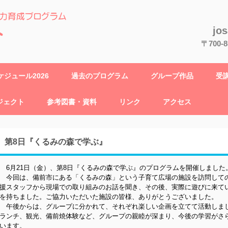
jo
〒700
ジュール2026
過去のプログラム
グループ作品
受
ジェクト
参考図書・資料
リンク
アクセス
第8日『くるみの森で学ぶ』
6月21日（金）、第8日『くるみの森で学ぶ』のプログラムを開催しました
今回は、備前市にある「くるみの森」という子育て広場の施設を訪問して
援スタッフから現場での取り組みのお話を聞き、その後、実際に遊びに来て
を持ちました。ご協力いただいた施設の皆様、ありがとうございました。
午後からは、グループに分かれて、それぞれ楽しい企画を立てて活動しま
ランチ、観光、備前焼体験など、グループの親睦が深まり、今後の学習がさ
います。