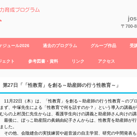
jo
〒700
ジュール2026
過去のプログラム
グループ作品
受
ジェクト
参考図書・資料
リンク
アクセス
第27日「「性教育」を創る～助産師の行う性教育～」
11月22日（木）は、「性教育」を創る～助産師の行う性教育～のプ
まず、中塚先生による「性教育で何を話すのか？」という導入の講義が
むらの上村茂仁先生からは、看護学生向けの講義と助産師さん向けの講
最後に、ぼっこ助産院の眞鍋由紀子さんからは、性教育を助産師が行
ました。
その他、会陰縫合の実技練習や超音波の自主学習、研究の中間発表も