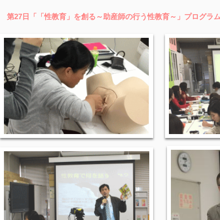
第27日「「性教育」を創る～助産師の行う性教育～」プログラ