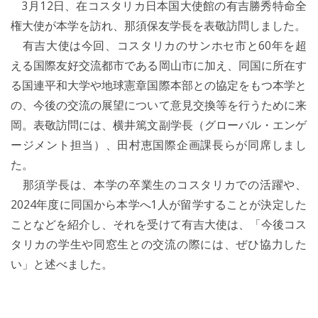
3月12日、在コスタリカ日本国大使館の有吉勝秀特命全
権大使が本学を訪れ、那須保友学長を表敬訪問しました。
有吉大使は今回、コスタリカのサンホセ市と60年を超
える国際友好交流都市である岡山市に加え、同国に所在す
る国連平和大学や地球憲章国際本部との協定をもつ本学と
の、今後の交流の展望について意見交換等を行うために来
岡。表敬訪問には、横井篤文副学長（グローバル・エンゲ
ージメント担当）、田村恵国際企画課長らが同席しまし
た。
那須学長は、本学の卒業生のコスタリカでの活躍や、
2024年度に同国から本学へ1人が留学することが決定した
ことなどを紹介し、それを受けて有吉大使は、「今後コス
タリカの学生や同窓生との交流の際には、ぜひ協力した
い」と述べました。