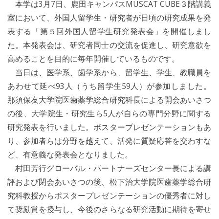
本学は3月7日、鹿田キャンパスMUSCAT CUBE３階講義
室において、外国人留学生・研究者が日頃の研究成果を発
表する「第５回外国人留学生研究発表会」を開催しまし
た。本発表会は、研究者同士の交流を促進し、研究意欲を
高めることを目的に毎年開催しているものです。
当日は、医学系、歯学系から、留学生、学生、教職員を
あわせて延べ93人（うち留学生59人）が参加しました。
那須保友大学院医歯薬学総合研究科長による開会あいさつ
の後、大学院生・研究生ら5人が自らの専門分野に関する
研究発表を行いました。ポスタープレゼンテーションもあ
り、参加者らは分野を越えて、活発に質疑応答を交わすな
ど、有意義な発表会となりました。
村田芳行グローバル・パートナーズセンター長による講
評および閉会あいさつの後、松下治大学院医歯薬学総合研
究科教授からポスタープレゼンテーションの優秀者に対し
て奨励賞を授与し、今後のさらなる研究活動に期待を寄せ