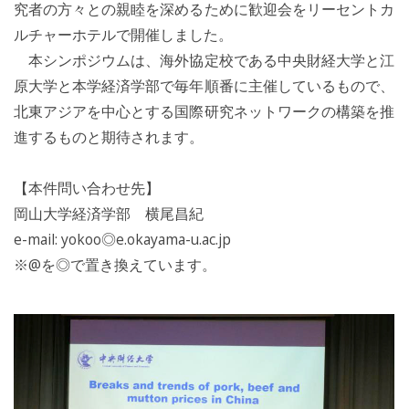
究者の方々との親睦を深めるために歓迎会をリーセントカ
ルチャーホテルで開催しました。
本シンポジウムは、海外協定校である中央財経大学と江
原大学と本学経済学部で毎年順番に主催しているもので、
北東アジアを中心とする国際研究ネットワークの構築を推
進するものと期待されます。
【本件問い合わせ先】
岡山大学経済学部 横尾昌紀
e-mail: yokoo◎e.okayama-u.ac.jp
※@を◎で置き換えています。