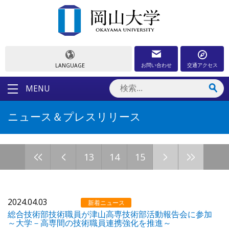
お問い合わせ
交通アクセス
LANGUAGE
MENU
ニュース＆プレスリリース
<<
<
>
>>
13
14
15
2024.04.03
新着ニュース
総合技術部技術職員が津山高専技術部活動報告会に参加
～大学－高専間の技術職員連携強化を推進～