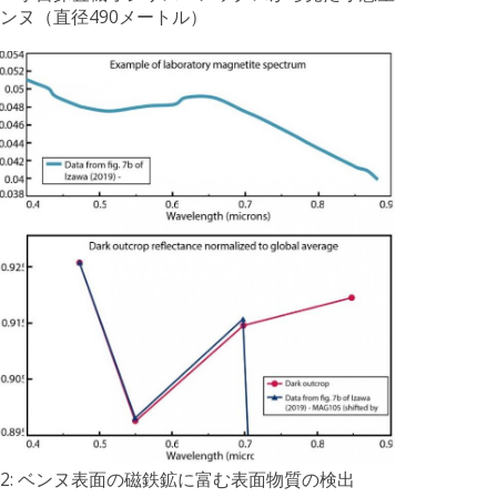
ンヌ（直径490メートル）
2: ベンヌ表面の磁鉄鉱に富む表面物質の検出