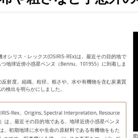
リス・レックス(OSIRIS-REx)は、最近その目的地で
地球近傍小惑星ベンヌ（Bennu、101955）に到着しま
の反射度、組織、粒径、粗さや、水や有機物を含む炭素質
鉱の検出を明らかにしました。
igins, Spectral Interpretation, Resource
olith Explorer）は、最近その目的地である、地球近傍小惑星ベンヌ
ベンヌは、初期地球に水や生命の原材料である有機物をもた
図