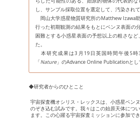
らした可能性のある、始原的物体の代表的な
し、サンプル採取位置を選定して、汚染され
岡山大学惑星物質研究所のMatthew Iza
行った初期観測の結果をもとにベンヌ表面の
困難とする小惑星表面の予想以上の粗さなど
た。
本研究成果は3月19日英国時間午後5時
「
Nature
」のAdvance Online Publicat
◆研究者からのひとこと
宇宙探査機オシリス・レックスは、小惑星ベン
のぞき込む試みです。我々はこの始原天体につ
ます。この心躍る宇宙探査ミッションに参加で