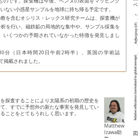
ものです。探査機は今後、ベンヌの表面をマッピング
ベ
ていない小惑星サンプルを地球に持ち帰る予定です。
wa助教を含むオシリス・レックス研究チームは、探査機が
分析を行い、磁鉄鉱の局地的な集中や、サンプル採集を
、いくつかの予期されていなかった特徴を発見しまし
30分（日本時間20日午前2時半）、英国の学術誌
ionとして掲載されました。
ヌを探査することにより太陽系の初期の歴史を
いて、すでに予想外の新たな事実を発見してい
きることをとてもうれしく思います。
Matthew
Izawa助
図