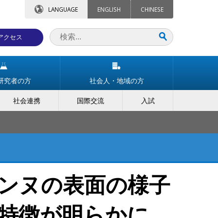
LANGUAGE
ENGLISH
CHINESE
アクセス
研究者の方
社会人・地域の方
社会連携
国際交流
入試
ンヌの表面の様子
特徴が明らかに