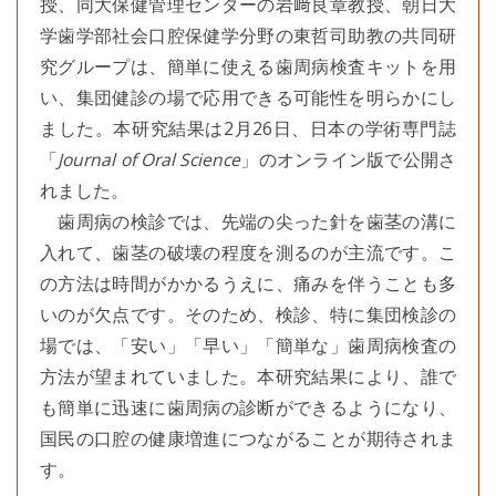
授、同大保健管理センターの岩﨑良章教授、朝日大
学歯学部社会口腔保健学分野の東哲司助教の共同研
究グループは、簡単に使える歯周病検査キットを用
い、集団健診の場で応用できる可能性を明らかにし
ました。本研究結果は2月26日、日本の学術専門誌
「
Journal of Oral Science
」のオンライン版で公開さ
れました。
歯周病の検診では、先端の尖った針を歯茎の溝に
入れて、歯茎の破壊の程度を測るのが主流です。こ
の方法は時間がかかるうえに、痛みを伴うことも多
いのが欠点です。そのため、検診、特に集団検診の
場では、「安い」「早い」「簡単な」歯周病検査の
方法が望まれていました。本研究結果により、誰で
も簡単に迅速に歯周病の診断ができるようになり、
国民の口腔の健康増進につながることが期待されま
す。