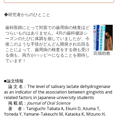
◆研究者からのひとこと
歯科医師にとって対面での歯周病の検査ほど
つらいものはありません。4月の歯科健診シ
ーズンのたびに体調を崩していましたが、今
後このような手技がどんどん開発され出回る
ことによって、歯周病の検査をする側も受け
田畑助教
る側も、両方がハッピーになることを期待し
ています！
■論文情報
論 文 名：The level of salivary lactate dehydrogenase
as an indicator of the association between gingivitis and
related factors in Japanese university students
掲 載 紙：
Journal of Oral Science
著 者：Taniguchi-Tabata A, Ekuni D, Azuma T,
Yoneda Y, Yamane-Takeuchi M, Kataoka K, Mizuno H,