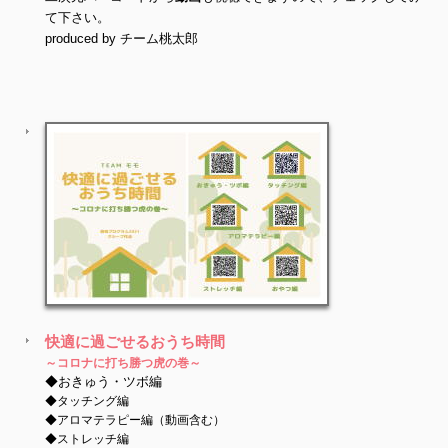
て下さい。
produced by チーム桃太郎
快適に過ごせるおうち時間
～コロナに打ち勝つ虎の巻～
◆おきゅう・ツボ編
◆タッチング編
◆アロマテラピー編（動画含む）
◆ストレッチ編