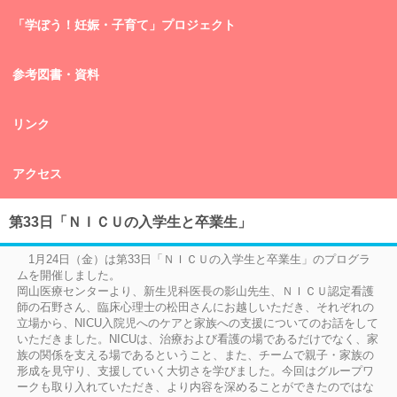
「学ぼう！妊娠・子育て」プロジェクト
参考図書・資料
リンク
アクセス
第33日「ＮＩＣＵの入学生と卒業生」
1月24日（金）は第33日「ＮＩＣＵの入学生と卒業生」のプログラ
ムを開催しました。
岡山医療センターより、新生児科医長の影山先生、ＮＩＣＵ認定看護
師の石野さん、臨床心理士の松田さんにお越しいただき、それぞれの
立場から、NICU入院児へのケアと家族への支援についてのお話をして
いただきました。NICUは、治療および看護の場であるだけでなく、家
族の関係を支える場であるということ、また、チームで親子・家族の
形成を見守り、支援していく大切さを学びました。今回はグループワ
ークも取り入れていただき、より内容を深めることができたのではな