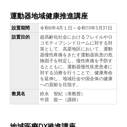
運動器地域健康推進講座
設置期間
令和6年4月１日～令和10年3月31日
設置目的
超高齢化社会におけるフレイルやロ
コモティブシンドロームに対する対
策として、高梁地区において、運動
器慢性疼痛をきたす運動器疾患の危
険因子を特定し、慢性疼痛を予防す
るとともに、運動器慢性疾患患者に
対する治療を行うことで、健康寿命
を延伸し、地域社会や国全体の健康
への貢献を目指す。
教員名
鉄永 智紀（准教授）
中原 龍一（講師）
地域医療DX推進講座