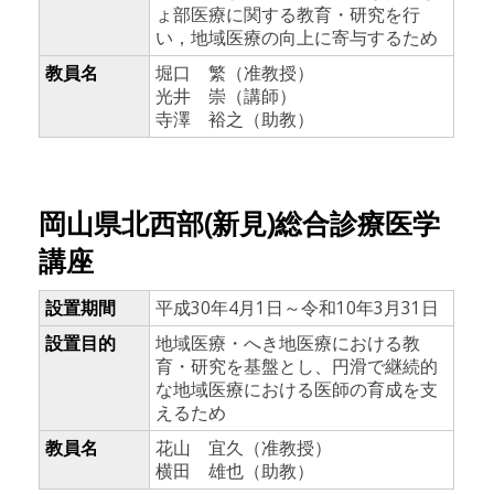
ょ部医療に関する教育・研究を行
い，地域医療の向上に寄与するため
教員名
堀口 繁（准教授）
光井 崇（講師）
寺澤 裕之（助教）
岡山県北西部(新見)総合診療医学
講座
設置期間
平成30年4月1日～令和10年3月31日
設置目的
地域医療・へき地医療における教
育・研究を基盤とし、円滑で継続的
な地域医療における医師の育成を支
えるため
教員名
花山 宜久（准教授）
横田 雄也（助教）