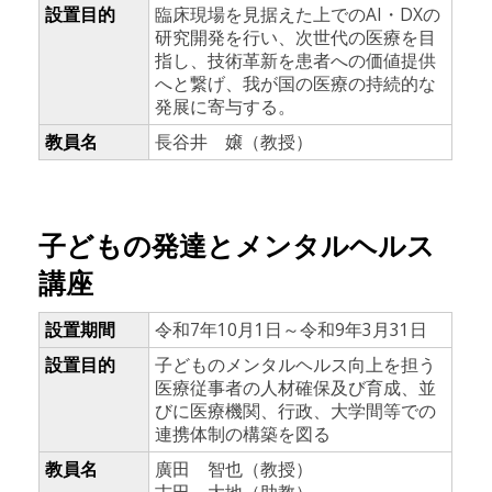
設置目的
臨床現場を見据えた上でのAI・DXの
研究開発を行い、次世代の医療を目
指し、技術革新を患者への価値提供
へと繋げ、我が国の医療の持続的な
発展に寄与する。
教員名
長谷井 嬢（教授）
子どもの発達とメンタルヘルス
講座
設置期間
令和7年10月1日～令和9年3月31日
設置目的
子どものメンタルヘルス向上を担う
医療従事者の人材確保及び育成、並
びに医療機関、行政、大学間等での
連携体制の構築を図る
教員名
廣田 智也（教授）