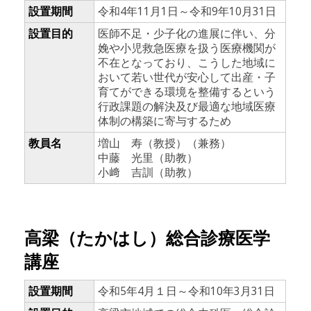
設置期間
令和4年11月1日～令和9年10月31日
設置目的
医師不足・少子化の進展に伴い、分
娩や小児救急医療を扱う医療機関が
不在となっており、こうした地域に
おいて若い世代が安心して出産・子
育てができる環境を整備するという
行政課題の解決及び最適な地域医療
体制の構築に寄与するため
教員名
増山 寿（教授）（兼務）
中藤 光里（助教）
小﨑 吉訓（助教）
高梁（たかはし）総合診療医学
講座
設置期間
令和5年4月１日～令和10年3月31日