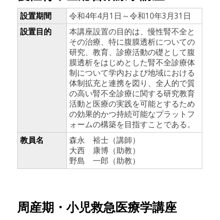
設置期間
令和4年4月1日～令和10年3月31日
設置目的
本講座設置の目的は、慢性腎不全と
その治療、特に腹膜透析についての
研究、教育、診療活動の礎として腹
膜透析をはじめとした腎不全診療体
制について学内および地域における
体制拡充と連携を図り、全人的で質
の高い腎不全診療に関する研究教育
活動と医療の実践を可能とするため
の効果的かつ持続可能なプラットフ
ォームの構築を目指すことである。
教員名
森永 裕士（講師）
大西 康博（助教）
野島 一郎（助教）
周産期・小児救急医療学講座