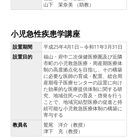
山下 茉奈美 （助教）
小児急性疾患学講座
設置期間
平成25年4月1日～令和11年3月31日
設置目的
福山・府中二次保健医療圏及び近隣
市町の小児救急医療・周産期医療体
制の高度拠点化を目指し、その構築
に必要な医師の育成・配置、総合周
産期母子医療センターの設置に向け
た効果的な医療提供体制に関する研
究、地域住民への普及・啓発を行う
ことで、地域完結型医療の促進と持
続可能な小児救急医療体制の構築に
寄与する
教員名
鷲尾 洋介（教授）
津下 充（教授）