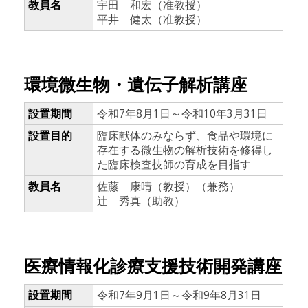
教員名
宇田 和宏（准教授）
平井 健太（准教授）
環境微生物・遺伝子解析講座
設置期間
令和7年8月1日～令和10年3月31日
設置目的
臨床献体のみならず、食品や環境に
存在する微生物の解析技術を修得し
た臨床検査技師の育成を目指す
教員名
佐藤 康晴（教授）（兼務）
辻 秀真（助教）
医療情報化診療支援技術開発講座
設置期間
令和7年9月1日～令和9年8月31日