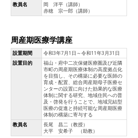
教員名
岡 洋平（講師）
赤穂 宗一郎（講師）
周産期医療学講座
設置期間
令和3年7月1日～令和11年3月31日
設置目的
福山・府中二次保健医療圏及び近隣
市町の周産期医療体制の高度拠点化
を目指し、その構築に必要な医師の
育成・配置、総合周産期母子医療セ
ンターの設置に向けた効果的な医療
体制に関する研究、地域住民への普
及・啓発を行うことで、地域完結型
医療の促進と持続可能な周産期医療
体制の構築に寄与する
教員名
長尾 昌二（教授）
大平 安希子 （助教）