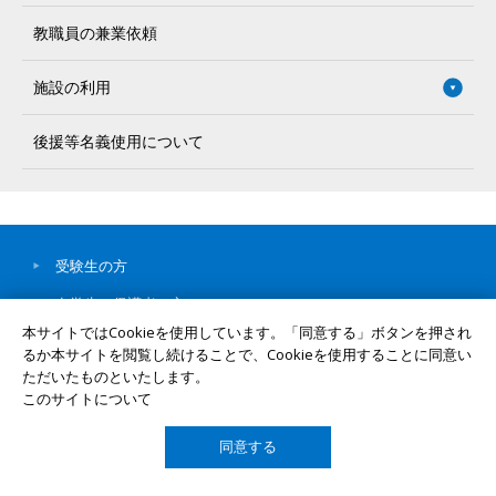
教職員の兼業依頼
施設の利用
後援等名義使用について
受験生の方
在学生・保護者の方
本サイトではCookieを使用しています。「同意する」ボタンを押され
卒業生の方
るか本サイトを閲覧し続けることで、Cookieを使用することに同意い
ただいたものといたします。
企業・研究者の方
このサイトについて
社会人・地域の方
同意する
岡山大学について
TOP
学部・大学院・病院等