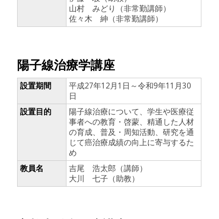
山村 みどり（非常勤講師）
佐々木 紳（非常勤講師）
陽子線治療学講座
設置期間
平成27年12月1日～令和9年11月30
日
設置目的
陽子線治療について、学生や医療従
事者への教育・啓蒙、精通した人材
の育成、普及・周知活動、研究を通
じて癌治療成績の向上に寄与するた
め
教員名
吉尾 浩太郎（講師）
大川 七子（助教）