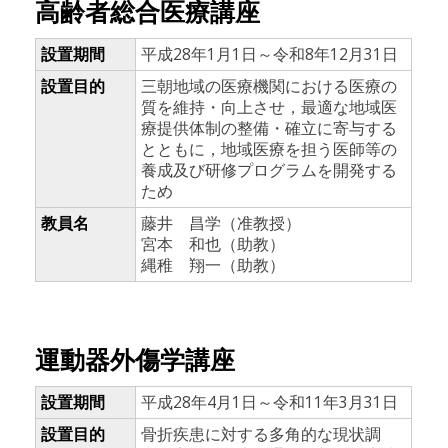
高齢者総合医療講座
設置期間
平成28年1月1日～令和8年12月31日
設置目的
三朝地域の医療機関における医療の
質を維持・向上させ，最適な地域医
療提供体制の整備・確立に寄与する
とともに，地域医療を担う医師等の
養成及び研修プログラムを開発する
ため
教員名
藤井 昌学（准教授）
宮本 和也（助教）
縄稚 翔一（助教）
運動器外傷学講座
設置期間
平成28年4月1日～令和11年3月31日
設置目的
骨折疾患に対する多角的な現状調