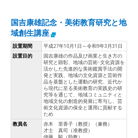
国吉康雄記念・美術教育研究と地
域創生講座
設置期間
平成27年10月1日～令和9年3月31日
設置目的
国吉康雄の作品及び画業と生き方の
研究と顕彰、地域の芸術･文化資源を
活かした先進的な美術鑑賞手法の開
発と実践、地域の文化資源と芸術作
品を基盤とした運動の研究、近代か
ら現代に至る美術教育の実践史の研
究等を通じて、地域コミュニティと
地域文化の創造的発展に寄与し、芸
術文化資源の保全と運用に貢献する
ため
教員名
赤木 里香子（教授）（兼務）
才士 真司（准教授）
伊藤 駿（助教）