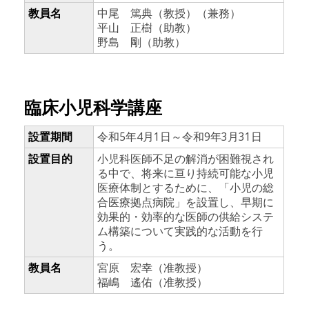
教員名
中尾 篤典（教授）（兼務）
平山 正樹（助教）
野島 剛（助教）
臨床小児科学講座
設置期間
令和5年4月1日～令和9年3月31日
設置目的
小児科医師不足の解消が困難視され
る中で、将来に亘り持続可能な小児
医療体制とするために、「小児の総
合医療拠点病院」を設置し、早期に
効果的・効率的な医師の供給システ
ム構築について実践的な活動を行
う。
教員名
宮原 宏幸（准教授）
福嶋 遙佑（准教授）