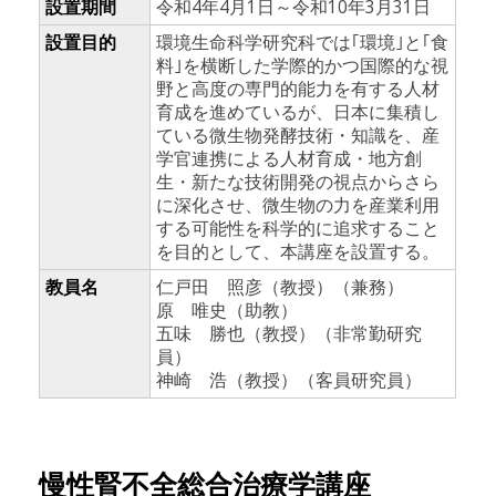
設置期間
令和4年4月1日～令和10年3月31日
設置目的
環境生命科学研究科では｢環境｣と｢食
料｣を横断した学際的かつ国際的な視
野と高度の専門的能力を有する人材
育成を進めているが、日本に集積し
ている微生物発酵技術・知識を、産
学官連携による人材育成・地方創
生・新たな技術開発の視点からさら
に深化させ、微生物の力を産業利用
する可能性を科学的に追求すること
を目的として、本講座を設置する。
教員名
仁戸田 照彦（教授）（兼務）
原 唯史（助教）
五味 勝也（教授）（非常勤研究
員）
神崎 浩（教授）（客員研究員）
慢性腎不全総合治療学講座