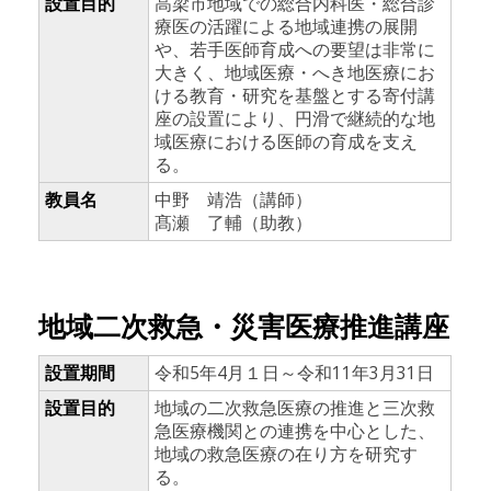
設置目的
高梁市地域での総合内科医・総合診
療医の活躍による地域連携の展開
や、若手医師育成への要望は非常に
大きく、地域医療・へき地医療にお
ける教育・研究を基盤とする寄付講
座の設置により、円滑で継続的な地
域医療における医師の育成を支え
る。
教員名
中野 靖浩（講師）
髙瀬 了輔（助教）
地域二次救急・災害医療推進講座
設置期間
令和5年4月１日～令和11年3月31日
設置目的
地域の二次救急医療の推進と三次救
急医療機関との連携を中心とした、
地域の救急医療の在り方を研究す
る。