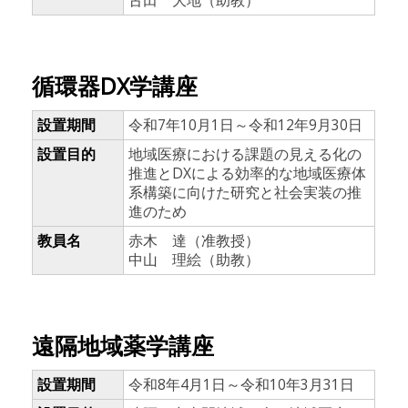
古田 大地（助教）
循環器DX学講座
設置期間
令和7年10月1日～令和12年9月30日
設置目的
地域医療における課題の見える化の
推進とDXによる効率的な地域医療体
系構築に向けた研究と社会実装の推
進のため
教員名
赤木 達（准教授）
中山 理絵（助教）
遠隔地域薬学講座
設置期間
令和8年4月1日～令和10年3月31日