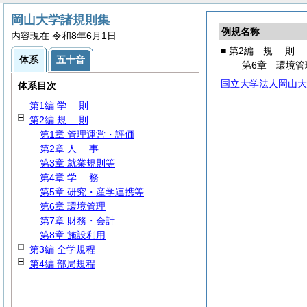
岡山大学諸規則集
例規名称
内容現在 令和8年6月1日
■ 第2編
規
則
体系
五十音
第6章 環境管
国立大学法人岡山大
体系目次
第1編
学
則
第2編
規
則
第1章 管理運営・評価
第2章
人
事
第3章 就業規則等
第4章
学
務
第5章 研究・産学連携等
第6章 環境管理
第7章 財務・会計
第8章 施設利用
第3編 全学規程
第4編 部局規程