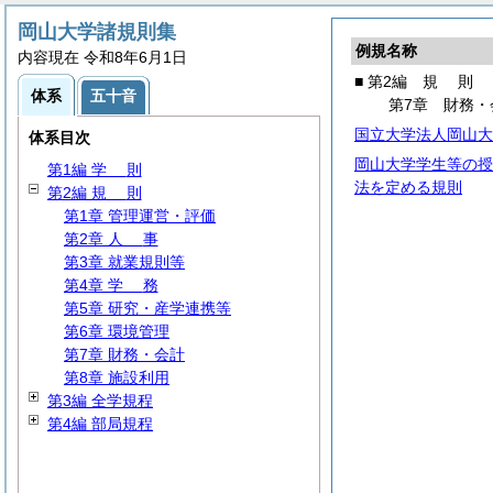
岡山大学諸規則集
例規名称
内容現在 令和8年6月1日
■ 第2編
規
則
体系
五十音
第7章 財務・
国立大学法人岡山大
体系目次
岡山大学学生等の授
第1編
学
則
法を定める規則
第2編
規
則
第1章 管理運営・評価
第2章
人
事
第3章 就業規則等
第4章
学
務
第5章 研究・産学連携等
第6章 環境管理
第7章 財務・会計
第8章 施設利用
第3編 全学規程
第4編 部局規程