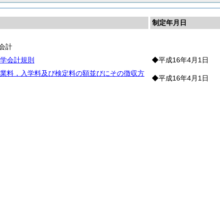
制定年月日
会計
学会計規則
◆平成16年4月1日
業料，入学料及び検定料の額並びにその徴収方
◆平成16年4月1日