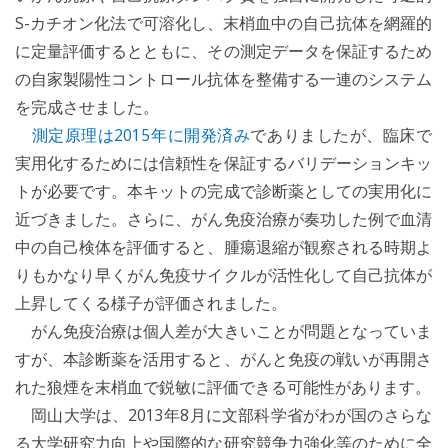
S-カチオン化法で可溶化し、末梢血中の自己抗体を網羅的
に定量評価するとともに、その測定データを保証するため
の自家製陽性コントロール抗体を整備する一連のシステム
を完成させました。
測定原理は2015年に開発済み
でありましたが、臨床で
実用化するためには信頼性を保証するバリデーションキッ
トが必要です。本キットの完成で診断薬としての実用化に
近づきました。さらに、がん免疫治療が奏功した例で血清
中の自己検体を評価すると、腫瘍退縮が観察される時期よ
りもかなり早くがん免疫サイクルが活性化して自己抗体が
上昇してくる様子が評価されました。
がん免疫治療は個人差が大きいことが問題となっていま
すが、本診断薬を活用すると、がんと免疫の戦いが再開さ
れた狼煙を末梢血で鋭敏に評価できる可能性があります。
岡山大学は、2013年8月に文部科学省がわが国のさらな
る大学研究力向上や国際的な研究競争力強化等のために全