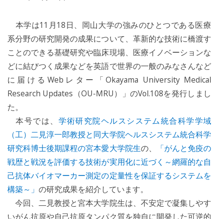
本学は11月18日、岡山大学の強みのひとつである医療
系分野の研究開発の成果について、革新的な技術に橋渡す
ことのできる基礎研究や臨床現場、医療イノベーションな
どに結びつく成果などを英語で世界の一般のみなさんなど
に届けるWebレター「Okayama University Medical
Research Updates（OU-MRU）」のVol.108を発行しまし
た。
本号では、
学術研究院ヘルスシステム統合科学学域
（工）二見淳一郎教授と同大学院ヘルスシステム統合科学
研究科博士後期課程の宮本愛大学院生
の、
「がんと免疫の
戦歴と戦況を評価する技術が実用化に近づく～網羅的な自
己抗体バイオマーカー測定の定量性を保証するシステムを
構築～」
の研究成果を紹介しています。
今回、二見教授と宮本大学院生は、不安定で凝集しやす
いがん抗原や自己抗原タンパク質を独自に開発した可逆的