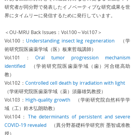
研究者が同分野で発表したイノベーティブな研究成果を世
界にタイムリーに発信するために発行しています。
＜OU-MRU Back Issues：Vol.100～Vol.107＞
Vol.100：
Understanding insect leg regeneration
（学
術研究院医歯薬学域（医）板東哲哉講師）
Vol.101：
Oral tumor progression mechanism
identified
（学術研究院医歯薬学域（歯）河合穂高助
教）
Vol.102：
Controlled cell death by irradiation with light
（学術研究院医歯薬学域（薬）須藤雄気教授）
Vol.103：
High-quality growth
（学術研究院自然科学学
域（工）鈴木弘朗助教）
Vol.104：
The determinants of persistent and severe
COVID-19 revealed
（異分野基礎科学研究所 墨智成准教
授）