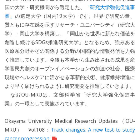
国の大学・研究機関から選定した、
「研究大学強化促進事
業」
の選定大学（国内19大学）です。世界で研究の量、
質ともに存在感を示すリサーチ・ユニバーシティ（研究大
学）：岡山大学を構築し、「岡山から世界に新たな価値を
創造し続けるSDGs推進研究大学」となるため、強みある
医療系分野やその関係する分野の国際的な情報発信を力強
く推進しています。今後も本学から生み出される成果を産
学官民共創のオープンイノベーションの加速や社会、医療
現場やヘルスケアに活かせる革新的技術、健康維持増進に
より早く届けられるように研究開発を推進していきます。
なおOU-MRUは、文部科学省「研究大学強化促進事
業」の一環として実施されています。
Okayama University Medical Research Updates（OU-
MRU） Vol.108：
Track changes: A new test to study
cancer progression.