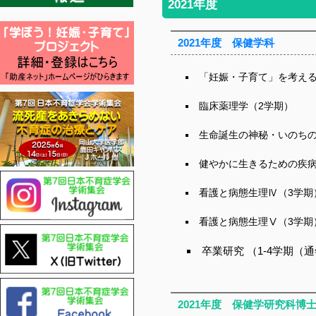
2021年度
2021年度 保健学科
「妊娠・子育て」を考える
臨床薬理学（2学期）
生命誕生の神秘・いのちの
健やかに生きるための疾
看護と病態生理Ⅳ（3学期
看護と病態生理Ⅴ（3学期
卒業研究 （
1-4学期（
2021年度 保健学研究科博