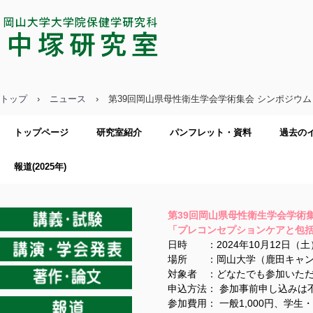
中塚研究室／岡山大学大学院保健学
研究科
トップ
›
ニュース
›
第39回岡山県母性衛生学会学術集会 シンポジウ
トップページ
研究室紹介
パンフレット・資料
過去の
報道(2025年)
第39回岡山県母性衛生学会学術
「プレコンセプションケアと包
日時 ：2024年10月12日（土
場所 ：岡山大学（鹿田キャン
対象者 ：どなたでも参加いた
申込方法： 参加事前申し込みは
参加費用： 一般1,000円、学生・