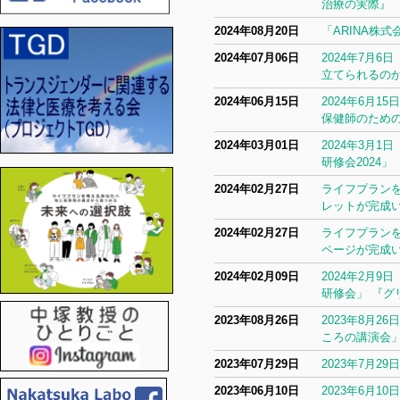
治療の実際』
2024年08月20日
「ARINA株
2024年07月06日
2024年7月
立てられるのか
2024年06月15日
2024年6月
保健師のため
2024年03月01日
2024年3月
研修会2024
2024年02月27日
ライフプラン
レットが完成
2024年02月27日
ライフプラン
ページが完成
2024年02月09日
2024年2月
研修会」 『
2023年08月26日
2023年8月
ころの講演会
2023年07月29日
2023年7月
2023年06月10日
2023年6月