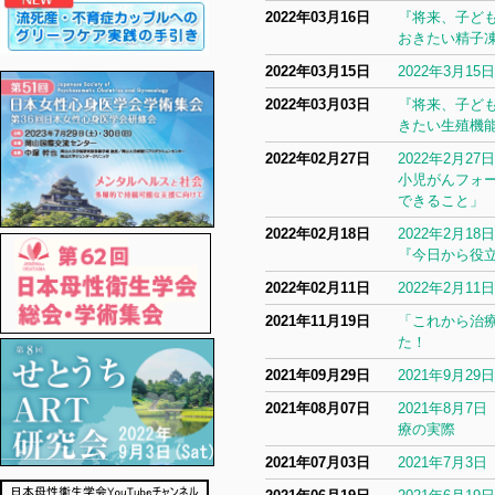
2022年03月16日
『将来、子ど
おきたい精子
2022年03月15日
2022年3月
2022年03月03日
『将来、子ど
きたい生殖機
2022年02月27日
2022年2月
小児がんフォー
できること」
2022年02月18日
2022年2月
『今日から役
2022年02月11日
2022年2月
2021年11月19日
「これから治
た！
2021年09月29日
2021年9月
2021年08月07日
2021年8月
療の実際
2021年07月03日
2021年7月