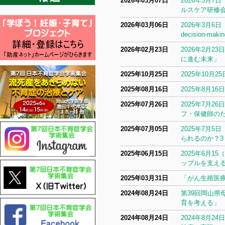
2026年03月07日
2026年3月
ルスケア研修
2026年03月06日
2026年3月6
decision-maki
2026年02月23日
2026年2月2
に進む未来」
2025年10月25日
2025年10
2025年08月16日
2025年8月
2025年07月26日
2025年7月
フ・保健師の
2025年07月05日
2025年7月
られるのか？3
2025年06月15日
2025年6月
ップルを支え
2025年03月31日
「がん生殖医
2024年08月24日
第39回岡山県
育を考える」
2024年08月24日
2024年8月