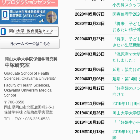
小児科スタッ
2020年05月07日
医療倫理学20
2020年03月23日
『将来、子ど
おきたい精子
2020年03月23日
『将来、子ど
旧ホームページはこちら
きたい生殖機
2020年03月23日
『流死産で大
岡山大学大学院保健学研究科
たしました！
中塚研究室
2020年03月06日
延期：親向けの子育
Graduate School of Health
Sciences, Okayama University
2020年03月06日
延期：第14回
Faculty of Health Sciences,
2020年01月17日
「妊産婦のメ
Okayama University Medical
向けて
School
〒700-8558
2019年11月09日
2019年11
岡山県岡山市北区鹿田町2-5-1
保健学科棟２階助産学実習室
2019年10月26日
岡山大学大学院
TEL・FAX：086-235-6538
2019年10月18日
『「妊娠中か
2019年10月18日
2019年10
際