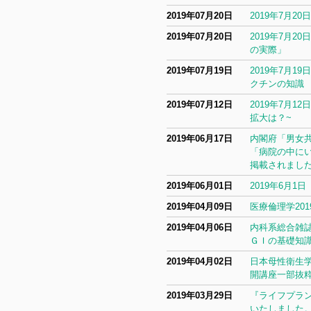
2019年07月20日
2019年7月2
2019年07月20日
2019年7月
の実際」
2019年07月19日
2019年7月
クチンの知識
2019年07月12日
2019年7月
拡大は？~
2019年06月17日
内閣府「男女
「病院の中に
掲載されまし
2019年06月01日
2019年6月1
2019年04月09日
医療倫理学20
2019年04月06日
内科系総合雑誌モ
ＧＩの基礎知識
2019年04月02日
日本母性衛生学
開講座一部抜
2019年03月29日
『ライフプラ
いたしました