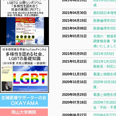
2021年06月19日
2021年6月
成
2021年04月30日
第62回日本母
2021年04月19日
医療倫理学20
2021年04月08日
医療倫理学20
2021年03月31日
全国の「都道
調査報告書『
成いたしまし
2021年03月05日
2021年3月
2021年01月22日
2021年1月
期発見・対応
2020年11月19日
看護と病態生理
2020年10月16日
2020年10
援」
2020年09月29日
看護と病態生理
2020年07月18日
2020年7月
会「不妊・不
2020年06月27日
2020年6月