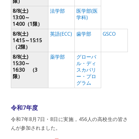
限）
8/8(土)
法学部
医学部(医
13:00～
学科)
14:00（1限）
8/8(土)
英語(ECC)
歯学部
GSCO
14:15～15:15
（2限）
8/8(土)
薬学部
グローバ
15:30～
ル・ディ
16:30 （3
スカバリ
限）
ー・プロ
グラム
令和7年度
令和7年8月7日・8日に実施，456人の高校生の皆さ
んが参加されました。