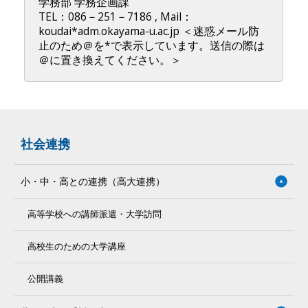
学務部 学務企画課
TEL：086－251－7186 , Mail：
koudai*adm.okayama-u.ac.jp ＜迷惑メール防
止のため＠を*で表示しています。送信の際は
＠に置き換えてください。＞
社会連携
小・中・高との連携（高大連携）
高等学校への講師派遣・大学訪問
高校生のための大学講座
公開講義