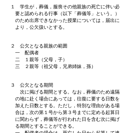
１ 学生が，葬儀，服喪その他親族の死亡に伴い必
要と認められる行事（以下「葬儀等」という。）
のため出席できなかった授業については，届出に
より，公欠扱いとする。
２ 公欠となる親族の範囲
一 配偶者
二 １親等（父母，子）
三 ２親等（祖父母，兄弟姉妹，孫）
３ 公欠となる期間
次に掲げる期間とする。なお，葬儀のため遠隔
の地に赴く場合にあっては，往復に要する日数を
加えた日数とする。ただし，特別な理由がある場
合は，次の第１号から第３号までに定める起算日
に関わらず，葬儀等が行われた日を含む次に掲げ
る期間とすることができる。
一 配偶者の場合は，死亡した日から起算して連