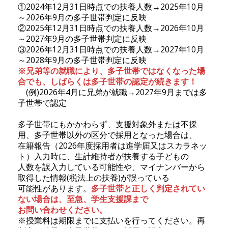
①2024年12月31日時点での扶養人数→2025年10月
～2026年9月の多子世帯判定に反映
②2025年12月31日時点での扶養人数→2026年10月
～2027年9月の多子世帯判定に反映
③2026年12月31日時点での扶養人数→2027年10月
～2028年9月の多子世帯判定に反映
※兄弟等の就職により、多子世帯ではなくなった場
合でも、しばらくは多子世帯の認定が続きます！
(例)2026年4月に兄弟が就職→2027年9月までは多
子世帯で認定
多子世帯にもかかわらず、支援対象外または不採
用、多子世帯以外の区分で採用となった場合は、
在籍報告（2026年度採用者は進学届又はスカラネッ
ト）入力時に、生計維持者が扶養する子どもの
人数を誤入力している可能性や、マイナンバーから
取得した情報(税法上の扶養)が誤っている
可能性があります。
多子世帯と正しく判定されてい
ない場合は、至急、学生支援課まで
お問い合わせください。
※授業料は期限までに支払いを行ってください。再