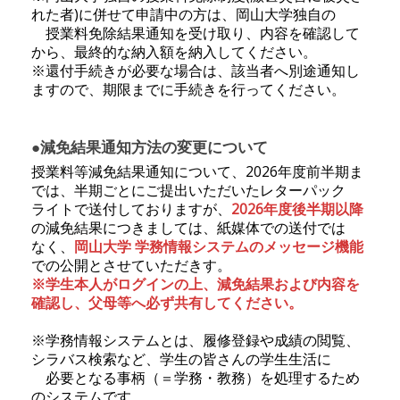
れた者)に併せて申請中の方は、岡山大学独自の
授業料免除結果通知を受け取り、内容を確認して
から、最終的な納入額を納入してください。
※還付手続きが必要な場合は、該当者へ別途通知し
ますので、期限までに手続きを行ってください。
●減免結果通知方法の変更について
授業料等減免結果通知について、2026年度前半期ま
では、半期ごとにご提出いただいたレターパック
ライトで送付しておりますが、
2026年度後半期以降
の減免結果につきましては、紙媒体での送付では
なく、
岡山大学 学務情報システムのメッセージ機能
での公開とさせていただきす。
※学生本人がログインの上、減免結果および内容を
確認し、父母等へ必ず共有してください。
※学務情報システムとは、履修登録や成績の閲覧、
シラバス検索など、学生の皆さんの学生生活に
必要となる事柄（＝学務・教務）を処理するため
のシステムです。