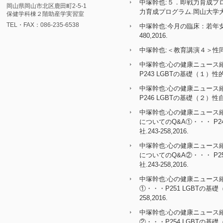
中塚幹也:５．即戦力育成プ
岡山県岡山市北区鹿田町2-5-1
力育成プログラム.岡山大学大学院
保健学科棟２階助産学実習室
TEL・FAX：086-235-6538
中塚幹也:今月の臨床：若年女
480,2016.
中塚幹也:＜教育講演４＞性同一
中塚幹也:心の健康ニュース
P243 LGBTの基礎（１）性的指
中塚幹也:心の健康ニュース
P246 LGBTの基礎（２）性自認
中塚幹也:心の健康ニュース
についてのQ&A①・・・ P2
社.243-258,2016.
中塚幹也:心の健康ニュース
についてのQ&A②・・・ P2
社.243-258,2016.
中塚幹也:心の健康ニュース
①・・・P251 LGBTの基
258,2016.
中塚幹也:心の健康ニュース
②・・・P254 LGBTの基