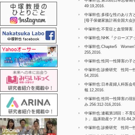
中塚幹也:第35回日本思春期学会8
49:19,2016.
中塚幹也:多様な性のあり方と
[母子保健家族計画全国大会]併設
中塚幹也:不育症と血管障害. Reprodu
中塚幹也:NHK『クローズアップ
中塚幹也:Chapter5 Wom
255,2016.
中塚幹也:性同一性障害の子どもへの
中塚幹也:診療研究 性同一性
54,2016.
中塚幹也:日本産婦人科医会
報.12,2016.
中塚幹也:性同一性障害の現
み.256:312-316,2016.
中塚幹也:連載第18回：不
ト」.臨床助産ケア.8:81-84,20
中塚幹也:診療研究 性同一性障