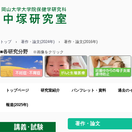
中塚研究室／岡山大学大学院保健学
研究科
トップ
›
著作・論文(2024年)
›
著作・論文(2016年)
■各研究分野
※画像をクリック
トップページ
研究室紹介
パンフレット・資料
過去の
報道(2025年)
著作・論文