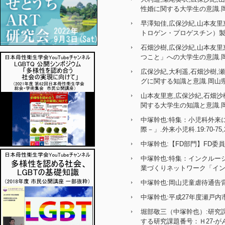
性婚に関する大学生の意識.岡山県
早澤知佳,広保沙紀,山本友里
トロゲン・プロゲスチン）製剤へ
石畑沙樹,広保沙紀,山本友里
つこと」への大学生の意識.岡山県
広保沙紀,大利遥,石畑沙樹,
グに関する知識と意識.岡山県母性
山本友里恵,広保沙紀,石畑沙
関する大学生の知識と意識.岡山県
中塚幹也:特集：小児科外来
際－」.外来小児科.19:70-75,2
中塚幹也:【FD部門】FD委員会
中塚幹也:特集：インクルー
業づくりネットワーク「インクルー
中塚幹也:岡山児童虐待通告背景分
中塚幹也:平成27年度瀬戸内市子
堀部敬三（中塚幹也）:研究
する研究課題番号：Ｈ27-が