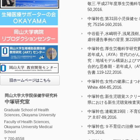
敬三.平成27年度厚生労働科
50,2016.
中塚幹也:第31回小児保健
究.75154-160,2016.
中谷藍子,水嶋明子,浅尾茂樹
虐待通告事例の背景.第22回岡山県
中塚幹也:厚生労働科学研究
若年成人（AYA）世代のが
究：地域モデル構築およびマ
合的な思春期・若年成人（A
告書.119-122,2016.
旧ホームページはこちら
中塚幹也:女性の健康にまつわる
White.484-85,2016.
岡山大学大学院保健学研究科
中塚幹也:新生児聴覚スクリ
中塚研究室
県における新生児聴覚検査実施状
Graduate School of Health
中塚幹也:連載第19回：不
Sciences, Okayama University
ア.8:87-89,2016.
Faculty of Health Sciences,
中塚幹也:９不育症の治療 tende
Okayama University Medical
School
375,2016.
〒700-8558