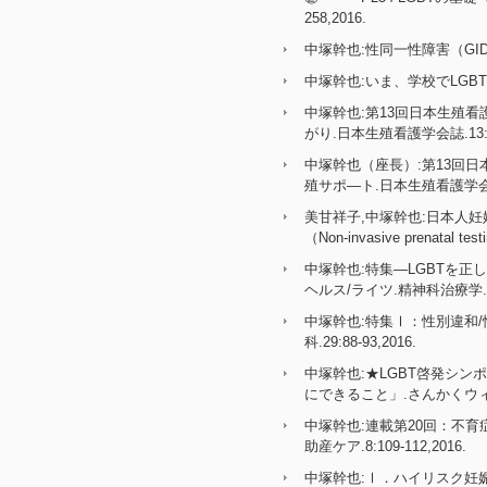
258,2016.
中塚幹也:性同一性障害（GID
中塚幹也:いま、学校でLGBTを教
中塚幹也:第13回日本生殖
がり.日本生殖看護学会誌.13:51-
中塚幹也（座長）:第13回
殖サポ―ト.日本生殖看護学会誌.13
美甘祥子,中塚幹也:日本人
（Non-invasive prenatal
中塚幹也:特集―LGBTを
ヘルス/ライツ.精神科治療学.31:1
中塚幹也:特集Ⅰ：性別違和
科.29:88-93,2016.
中塚幹也:★LGBT啓発シ
にできること」.さんかくウィーク2
中塚幹也:連載第20回：不
助産ケア.8:109-112,2016.
中塚幹也:Ⅰ．ハイリスク妊