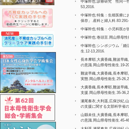
中塚幹也:診療研究 性同一
53,2016.
中塚幹也:特集：生殖医療に
保存」.産科と婦人科.83:291-29
中塚幹也:特集：小児科医が担う
中塚幹也:巻頭言.岡山県母性衛生.
中塚幹也:シンポジウム「婚
生.12-13,2016.
長本摩耶,大廣香織,難波早
の意識.岡山県母性衛生.19-20,
難波早織,大廣香織,長本摩
実態.岡山県母性衛生.25-26,20
大廣香織,長本摩耶,難波早
支援.岡山県母性衛生.35-36,20
瀬尾奏衣,大利遥,広保沙紀,
の支援に関する文部科学省の動向
山縣未佳,大廣香織,長本摩
の意識.岡山県母性衛生.45-46,
大利遥,瀬尾奏衣,広保沙紀,