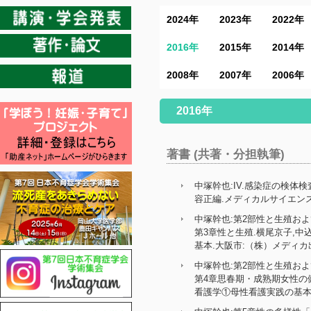
2024年
2023年
2022年
2016年
2015年
2014年
2008年
2007年
2006年
2016年
著書 (共著・分担執筆)
中塚幹也:IV.感染症の検体
容正編.メディカルサイエンス 微
中塚幹也:第2部性と生殖お
第3章性と生殖.横尾京子,
基本.大阪市:（株）メディカ出版,
中塚幹也:第2部性と生殖お
第4章思春期・成熟期女性の
看護学①母性看護実践の基本.大阪