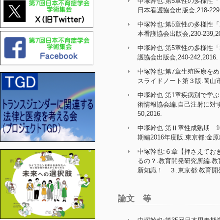
中塚幹也:第5章性の多様性「
日本看護協会出版会,218-229,2
中塚幹也:第5章性の多様性「
本看護協会出版会,230-239,20
中塚幹也:第5章性の多様性「
護協会出版会,240-242,2016.
中塚幹也:第7章生殖医療をめ
スライドノート第３版.岡山市:ふ
中塚幹也:第1章疾病別で学ぶ
術情報協会編.自己注射に対す
50,2016.
中塚幹也:第Ⅱ章性成熟期 
期編2016年度版.東京都:金原出版
中塚幹也:６章【押さえてお
るの？.教育開発研究所編.
新知識！ ３.東京都:教育開発研究
論文 等