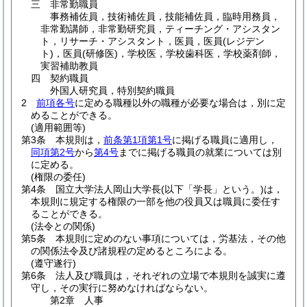
三
非常勤職員
事務補佐員，技術補佐員，技能補佐員，臨時用務員，
非常勤講師，非常勤研究員，ティーチング・アシスタン
ト，リサーチ・アシスタント，医員，医員
(レジデン
ト)
，医員
(研修医)
，学校医，学校歯科医，学校薬剤師，
実習補助教員
四
契約職員
外国人研究員，特別契約職員
2
前項各号
に定める職種以外の職種が必要な場合は，別に定
めることができる。
(適用範囲等)
第3条
本規則は，
前条第1項第1号
に掲げる職員に適用し，
同項第2号
から
第4号
までに掲げる職員の就業については別
に定める。
(権限の委任)
第4条
国立大学法人岡山大学長
(以下「学長」という。)
は，
本規則に規定する権限の一部を他の役員又は職員に委任す
ることができる。
(法令との関係)
第5条
本規則に定めのない事項については，労基法，その他
の関係法令及び諸規程の定めるところによる。
(遵守遂行)
第6条
法人及び職員は，それぞれの立場で本規則を誠実に遵
守し，その実行に努めなければならない。
第2章
人事