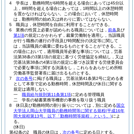
4
学長は，勤務時間が6時間を超える場合にあっては45分以
上，8時間を超える場合にあっては，1時間以上の休憩時間
を置かなければならない。
この場合において，休憩時間
は，勤務時間の始め又は終わりに置いてはならない。
5
職員は，休憩時間を自由に利用することができる。
6
業務の性質上必要が認められる職員については，
前条
及び
第1項
の規定にかかわらず，裁量労働制を適用し，当該職員
が行う職務の遂行の手段及び時間配分の決定等に関して
は，当該職員の裁量に委ねるものとすることができる。
こ
の場合において，適用職員等必要な事項については，労基
法第38条の3第1項の規定に基づく労使協定を締結し，又は
労基法第38条の4第1項の規定に基づき設置する労使委員会
で必要な事項に関する決議をし，これらをあらかじめ所轄
労働基準監督署長に届け出るものとする。
7
次の各号
に掲げる職員は，労基法第41条第2号に定める者
として本章で定める勤務時間，休憩時間及び休日に関する
規定は適用しない。
一
職員給与規則第11条第1項
に定める管理職員
二
学長の秘書業務等機密の事務を取り扱う職員
8
休日及び勤務時間の割り振りについては，別に定める
国立
大学法人岡山大学職員の勤務時間等に関する規程
(平成16年
岡大規程第13号。以下「勤務時間等規程」という。)
によ
る。
(休日)
第42条の2
職員の休日は，
次の各号
に定める日とする。