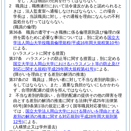
をし，又は物品の売買を行ってはならない。
2
職員は，職務遂行において法令違反があると認められると
きは，法人監査室へ通報しなければならない。
この場合，
学長は，当該職員に対し，その通報を理由になんらの不利
益処分も行ってはならない。
(職員の倫理)
第36条
職員の遵守すべき職務に係る倫理原則及び倫理の保
持を図るために必要な事項については，別に定める
国立大
学法人岡山大学役職員倫理規程
(平成16年岡大規程第10号)
による。
(ハラスメントに関する措置)
第37条
ハラスメントの防止等に関する措置は，別に定める
国立大学法人岡山大学におけるハラスメント等の防止及び
対応に関する規程
(平成29年岡大規程第41号)
による。
(障がいを理由とする差別の解消の推進)
第37条の2
職員は，障がい者に対して不当な差別的取扱い
をしてはならない。
また，過重な負担がないにもかかわら
ず，合理的配慮の提供を拒んではならない。
2
不当な差別的取扱い，合理的配慮の提供その他の障害を理
由とする差別の解消の推進に関する法律
(平成25年法律第
65号)
第9条第1項の規定に基づく国等職員対応要領につい
ては，
国立大学法人岡山大学における障がいを理由とする
差別の解消の推進に関する対応規則
(平成28年岡大規則第
12号)
による。
(入構禁止又は学外退去)