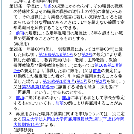
(定年による退職の特例)
第19条
学長は，
前条
の規定にかかわらず，その職員の職務
の特殊性又はその職員の職務の遂行上の特別の事情からみ
て，その退職により業務の運営に著しい支障が生ずると認
められる十分な理由があるときは，1年を超えない範囲で定
年退職日を延長することができる。
2
前項
の規定による定年退職日の延長は，3年を超えない範
囲で更新することができるものとする。
(再雇用)
第20条
年齢60年
(但し，労務職員にあっては年齢63年)
に達
した日以後，
第16条第1項第1号
及び
第2号
の規定により退
職した者
(但し，教育職員
(助手，教頭，主幹教諭，教諭，
養護教諭及び栄養教諭を除く。)
にあっては
第16条第1項第
2号
の規定により退職した者に限る。)
又は
前条
の規定によ
り勤務した後退職した者が，引き続き雇用されることを希
望した場合は，
第16条第1項各号
(
第1号
及び
第2号
を除く。)
又は
第23条第1項各号
に該当する場合を除き，採用
(以下
「再雇用」という。)
するものとする。
2
前項
に掲げる者のほか，
前項
に準ずる者として学長が指定
するものについても，
前項
の例により再雇用することがあ
る。
3
再雇用された職員の就業に関する事項については，別に定
める
国立大学法人岡山大学再雇用職員就業規則
(平成16年岡
大規則第11号)
による。
(退職勧奨)