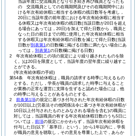
当該年度に交流職員となり引き続き再び職員となったも
の 交流職員としての在職期間及びその在職期間中にお
ける年次有給休暇に相当する休暇の残日数等を考慮し，
20日に当該年度の前年度における年次有給休暇に相当す
る休暇又は年次有給休暇の残日数
(当該日数が20日を超え
る場合にあっては，20日)
を加えて得た日数から，職員と
なった日の前日までの間に使用した年次有給休暇に相当
する休暇又は年次有給休暇の日数を減じて得た日数
(当該
日数が
別表第1
の日数欄に掲げる日数に満たない場合にあ
っては，
別表第1
の日数欄に掲げる日数)
2
年次有給休暇
(この項の規定により繰り越されたものを除
く。)
は20日を限度として，当該年度の翌年度に繰り越すこ
とができる。
(年次有給休暇の手続)
第54条
年次有給休暇は，職員の請求する時季に与えるもの
とする。
ただし，学長が職員の請求した時季に与えること
が業務の正常な運営に支障を生ずると認めた場合には，他
の時季に与えることがあるものとする。
2
前条第1項
の規定に基づき付与された年次有給休暇の日数
が10日以上
(労基法その他関係法令に基づき年次有給休暇が
10日以上付与されたものとみなされる場合を含む)
の職員に
対しては，当該職員の有する年次有給休暇日数のうち5日に
ついては，
前項
の規定にかかわらず，当該年次有給休暇を
付与した日
(以下「基準日」という。)
から1年以内に，学長
が職員の意見を聴取し，その意見を尊重した上で，あらか