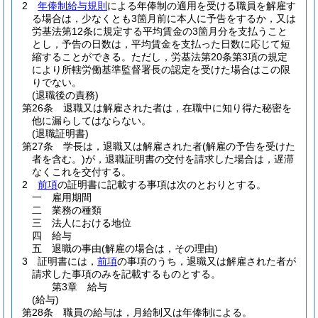
2
年俸制給与規則
による年俸制の適用を受ける職員を解雇す
る場合は，少なくとも3箇月前に本人に予告をするか，又は
労基法第12条に規定する平均賃金の3箇月分を支払うこと
とし，予告の日数は，平均賃金を支払った日数に応じて短
縮することができる。
ただし，労基法第20条第3項の規定
により所轄労働基準監督署長の認定を受けた場合はこの限
りでない。
(退職後の責務)
第26条
退職又は解雇された者は，在職中に知り得た秘密を
他に漏らしてはならない。
(退職証明書)
第27条
学長は，退職又は解雇された者
(解雇の予告を受けた
者を含む。)
が，退職証明書の交付を請求した場合は，遅滞
なくこれを交付する。
2
前項
の証明書に記載する事項は次のとおりとする。
一
雇用期間
二
業務の種類
三
法人における地位
四
給与
五
退職の事由
(解雇の場合は，その理由)
3
証明書には，
前項
の事項のうち，退職又は解雇された者が
請求した事項のみを記載するものとする。
第3章
給与
(給与)
第28条
職員の給与は，月給制又は年俸制による。