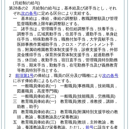
(月給制の給与)
第28条の2
月給制の給与は，基本給及び諸手当とし，それ
ぞれ
次の各号
に定める区分により支給する。
一
基本給は，俸給，俸給の調整額，教職調整額及び管理
監督職勤務上限年齢調整額とする。
二
諸手当は，管理職手当，初任給調整手当，扶養手当，
調整手当，広域異動手当，住居手当，通勤手当，単身赴
任手当，特殊勤務手当，職務付加手当，大学貢献手当，
医師事務作業補助手当，クロス・アポイントメント手
当，附属幼稚園教育体制支援手当，診療支援手当，外部
資金獲得手当，保育所保育体制支援手当，超過勤務手
当，休日給，夜勤手当，宿日直手当，管理職員特別勤務
手当，期末手当，勤勉手当，在宅勤務手当及び義務教育
等教員特別手当とする。
2
前項第1号
の俸給は，職員の区分及び職種により
次の各号
に示す俸給表によるものとする。
一
一般職員俸給表
(一)
一般職員
(事務職員，技術職員，
図書職員，高度専門職)
二
一般職員俸給表
(二)
一般職員
(技能職員，労務職員)
三
教育職員俸給表
(一)
教育職員
(教授，准教授，講師，
助教，助手)
四
教育職員俸給表
(二)
教育職員
(附属特別支援学校の教
頭，教諭，養護教諭及び栄養教諭)
五
教育職員俸給表
(三)
教育職員
(教頭，主幹教諭，教
諭，養護教諭及び栄養教諭。ただし，
前号
に該当する者