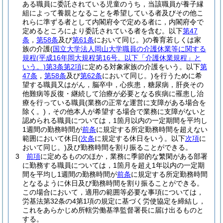
ある職員に委託されている児童のうち，当該職員が養子縁
組によって養親となることを希望している者及びその他こ
れらに準ずる者として内閣府令で定める者に，内閣府令で
定めるところにより委託されている者を含む。以下
第47
条
，
第58条
及び
第61条
において同じ。)
の養育若しくは家
族の介護
(
国立大学法人岡山大学職員の介護休業等に関する
規程
(平成16年岡大規程第16号。以下「介護休業規程」と
いう。)
第3条第2項
に定める対象家族の介護をいう。以下
第
47条
，
第58条
及び
第62条
において同じ。)
を行うために希
望する職員又はがん，脳卒中，心疾患，糖尿病，肝炎その
他難病等反復・継続して治療が必要となる疾病に罹患し治
療を行っている職員
(業務の正常な運営に支障がある場合を
除く。)
，その他本人が希望する場合で業務に支障がないと
認められる職員については，1箇月以内の一定期間を平均し
1週間の勤務時間が
前条
に規定する所定勤務時間を超えない
範囲において休日
(
次条
に規定する休日をいう。以下
次項
に
おいて同じ。)
及び勤務時間を割り振ることができる。
3
前項
に定めるもののほか，業務に季節的な繁閑がある部署
に勤務する職員については，1箇月を超え1年以内の一定期
間を平均し1週間の勤務時間が
前条
に規定する所定勤務時間
となるように休日及び勤務時間を割り振ることができる。
この場合において，適用の範囲等必要な事項については，
労基法第32条の4第1項の規定に基づく労使協定を締結し，
これをあらかじめ所轄労働基準監督署長に届け出るものと
する。