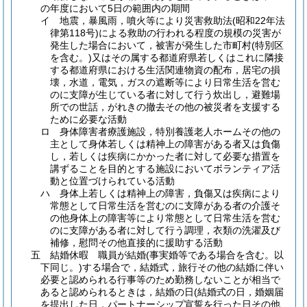
の年度において5日の範囲内の期間
イ
地震，暴風雨，噴火等により災害救助法
(昭和22年法
律第118号)
による救助の行われる程度の規模の災害が
発生した場合において，被害が発生した市町村
(特別区
を含む。)
又はその属する都道府県若しくはこれに隣接
する都道府県における生活関連物資の配布，居宅の損
壊，水道，電気，ガスの遮断等により日常生活を営む
のに支障が生じている者に対して行う炊出し，避難場
所での世話，がれきの撤去その他の被災者を支援する
ために必要な活動
ロ
身体障害者療護施設，特別養護老人ホームその他の
主として身体若しくは精神上の障害がある者又は負傷
し，若しくは疾病にかかった者に対して必要な措置を
講ずることを目的とする施設においてボランティア活
動と位置づけられている活動
ハ
身体上若しくは精神上の障害，負傷又は疾病により
常態として日常生活を営むのに支障がある者の介護そ
の他身体上の障害等により常態として日常生活を営む
のに支障がある者に対して行う調理，衣類の洗濯及び
補修，慰問その他直接的に援助する活動
五
結婚休暇 職員が結婚
(事実婚等である場合を含む。以
下同じ。)
する場合で，結婚式，旅行その他の結婚に伴い
必要と認められる行事等のため勤務しないことが相当で
あると認められるときは，結婚の日
(結婚式の日，婚姻届
を提出した日，パートナーシップ宣誓を行った日その他