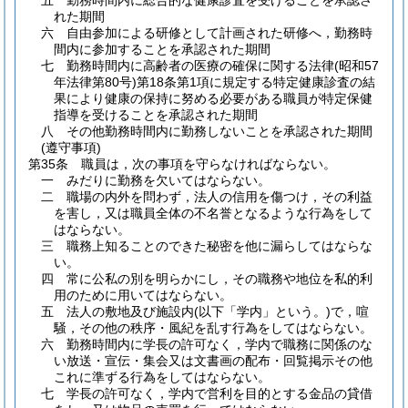
五
勤務時間内に総合的な健康診査を受けることを承認さ
れた期間
六
自由参加による研修として計画された研修へ，勤務時
間内に参加することを承認された期間
七
勤務時間内に高齢者の医療の確保に関する法律
(昭和57
年法律第80号)
第18条第1項に規定する特定健康診査の結
果により健康の保持に努める必要がある職員が特定保健
指導を受けることを承認された期間
八
その他勤務時間内に勤務しないことを承認された期間
(遵守事項)
第35条
職員は，次の事項を守らなければならない。
一
みだりに勤務を欠いてはならない。
二
職場の内外を問わず，法人の信用を傷つけ，その利益
を害し，又は職員全体の不名誉となるような行為をして
はならない。
三
職務上知ることのできた秘密を他に漏らしてはならな
い。
四
常に公私の別を明らかにし，その職務や地位を私的利
用のために用いてはならない。
五
法人の敷地及び施設内
(以下「学内」という。)
で，喧
騒，その他の秩序・風紀を乱す行為をしてはならない。
六
勤務時間内に学長の許可なく，学内で職務に関係のな
い放送・宣伝・集会又は文書画の配布・回覧掲示その他
これに準ずる行為をしてはならない。
七
学長の許可なく，学内で営利を目的とする金品の貸借