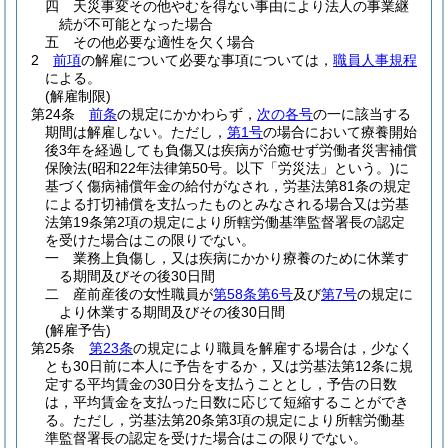
四
天災事変その他やむを得ない事由により法人の事業継
続が不可能となった場合
五
その他必要な適性を欠く場合
2
前項
の解雇について必要な事項については，
職員人事規程
による。
(解雇制限)
第24条
前条
の規定にかかわらず，
次の各号
の一に該当する
期間は解雇しない。
ただし，
第1号
の場合において療養開始
後3年を経過しても負傷又は疾病が治癒せず労働者災害補償
保険法
(昭和22年法律第50号。以下「労災法」という。)
に
基づく傷病補償年金の給付がなされ，労基法第81条の規定
による打切補償を支払ったものとみなされる場合又は労基
法第19条第2項の規定により所轄労働基準監督署長の認定
を受けた場合はこの限りでない。
一
業務上負傷し，又は疾病にかかり療養のために休業す
る期間及びその後30日間
二
産前産後の女性職員が
第58条第6号
及び
第7号
の規定に
より休業する期間及びその後30日間
(解雇予告)
第25条
第23条
の規定により職員を解雇する場合は，少なく
とも30日前に本人に予告をするか，又は労基法第12条に規
定する平均賃金の30日分を支払うこととし，予告の日数
は，平均賃金を支払った日数に応じて短縮することができ
る。
ただし，労基法第20条第3項の規定により所轄労働基
準監督署長の認定を受けた場合はこの限りでない。