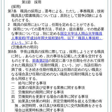
第1節
採用
(採用)
第7条
職員の採用は，選考による。
ただし，事務職員，技術
職員及び図書職員については，原則として競争試験による
ものとする。
2
職員の採用においては，任期を定めることができる。
3
採用についての選考方法，手続き，提出書類，その他必要
な事項については，別に定める
国立大学法人岡山大学職員
人事規程
(平成16年岡大規程第6号。以下「職員人事規程」
という。)
による。
(労働条件の明示)
第8条
学長は職員の採用に際しては，採用しようとする職員
に対し，あらかじめ，次の事項を記載した文書を交付する
ものとする。
前条第2項
の規定に基づき任期を付されて採用
された職員
(以下「任期付職員」という。)
が，当該任期の
満了後，引き続き任期付職員又は任期の定めのない職員と
なる場合及び任期の定めのない職員が任期付職員となる場
合も同様とする。
一
給与に関する事項
二
就業の場所及び従事する業務に関する事項
三
労働契約の期間に関する事項
四
労働契約を更新する場合の基準に関する事項
五
始業及び終業の時刻，所定労働時間を超える労働の有
無，休憩時間，休日及び休暇並びに交代制勤務をさせる
場合は就業時転換に関する事項