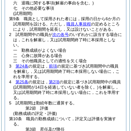
六
退職に関する事項
(解雇の事由を含む。)
七
その他必要な事項
(試用期間)
第9条
職員として採用された者には，採用の日から6か月の
試用期間を設ける。
ただし，
職員人事規程
の定めるところ
により，試用期間を延長し，又は設けないことがある。
2
試用期間中の職員が
次の各号
のいずれかに該当する場合に
は，これを解雇し，又は試用期間終了時に本採用としな
い。
一
勤務成績がよくない場合
二
心身に故障がある場合
三
その他職員としての適性を欠く場合
3
第24条
の規定は，
前項
の規定に基づき試用期間中の職員
を解雇し，又は試用期間終了時に本採用しない場合に，こ
れを準用する。
4
第25条
の規定は，
第2項
の規定に基づき試用期間中の職員
(試用期間が14日を経過していない者を除く。)
を解雇し，
又は試用期間終了時に本採用しない場合に，これを準用す
る。
5
試用期間は勤続年数に通算する。
第2節
評価
(勤務成績の評定・評価)
第10条
職員の勤務成績について，評定又は評価を実施す
る。
第3節
昇任及び降任