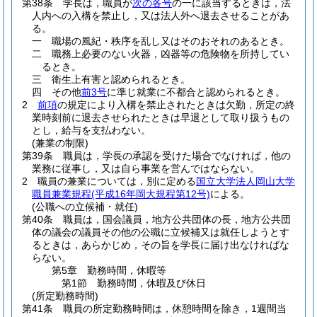
第38条
学長は，職員が
次の各号
の一に該当するときは，法
人内への入構を禁止し，又は法人外へ退去させることがあ
る。
一
職場の風紀・秩序を乱し又はそのおそれのあるとき。
二
職務上必要のない火器，凶器等の危険物を所持してい
るとき。
三
衛生上有害と認められるとき。
四
その他
前3号
に準じ就業に不都合と認められるとき。
2
前項
の規定により入構を禁止されたときは欠勤，所定の終
業時刻前に退去させられたときは早退として取り扱うもの
とし，給与を支払わない。
(兼業の制限)
第39条
職員は，学長の承認を受けた場合でなければ，他の
業務に従事し，又は自ら事業を営んではならない。
2
職員の兼業については，別に定める
国立大学法人岡山大学
職員兼業規程
(平成16年岡大規程第12号)
による。
(公職への立候補・就任)
第40条
職員は，国会議員，地方公共団体の長，地方公共団
体の議会の議員その他の公職に立候補又は就任しようとす
るときは，あらかじめ，その旨を学長に届け出なければな
らない。
第5章
勤務時間，休暇等
第1節
勤務時間，休暇及び休日
(所定勤務時間)
第41条
職員の所定勤務時間は，休憩時間を除き，1週間当