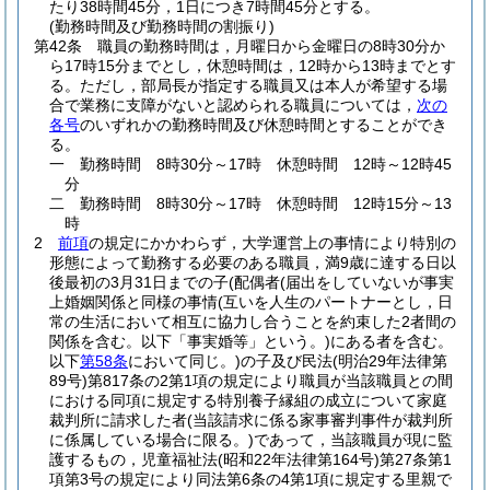
たり38時間45分，1日につき7時間45分とする。
(勤務時間及び勤務時間の割振り)
第42条
職員の勤務時間は，月曜日から金曜日の8時30分か
ら17時15分までとし，休憩時間は，12時から13時までとす
る。
ただし，部局長が指定する職員又は本人が希望する場
合で業務に支障がないと認められる職員については，
次の
各号
のいずれかの勤務時間及び休憩時間とすることができ
る。
一
勤務時間 8時30分～17時 休憩時間 12時～12時45
分
二
勤務時間 8時30分～17時 休憩時間 12時15分～13
時
2
前項
の規定にかかわらず，大学運営上の事情により特別の
形態によって勤務する必要のある職員，満9歳に達する日以
後最初の3月31日までの子
(配偶者
(届出をしていないが事実
上婚姻関係と同様の事情
(互いを人生のパートナーとし，日
常の生活において相互に協力し合うことを約束した2者間の
関係を含む。以下「事実婚等」という。)
にある者を含む。
以下
第58条
において同じ。)
の子及び民法
(明治29年法律第
89号)
第817条の2第1項の規定により職員が当該職員との間
における同項に規定する特別養子縁組の成立について家庭
裁判所に請求した者
(当該請求に係る家事審判事件が裁判所
に係属している場合に限る。)
であって，当該職員が現に監
護するもの，児童福祉法
(昭和22年法律第164号)
第27条第1
項第3号の規定により同法第6条の4第1項に規定する里親で