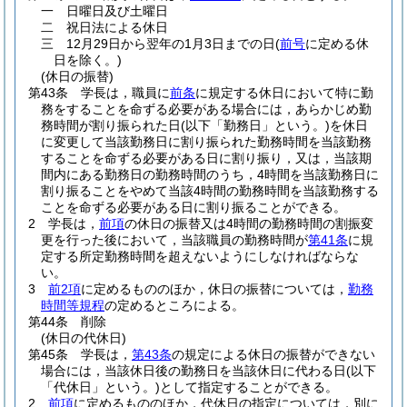
一
日曜日及び土曜日
二
祝日法による休日
三
12月29日から翌年の1月3日までの日
(
前号
に定める休
日を除く。)
(休日の振替)
第43条
学長は，職員に
前条
に規定する休日において特に勤
務をすることを命ずる必要がある場合には，あらかじめ勤
務時間が割り振られた日
(以下「勤務日」という。)
を休日
に変更して当該勤務日に割り振られた勤務時間を当該勤務
することを命ずる必要がある日に割り振り，又は，当該期
間内にある勤務日の勤務時間のうち，4時間を当該勤務日に
割り振ることをやめて当該4時間の勤務時間を当該勤務する
ことを命ずる必要がある日に割り振ることができる。
2
学長は，
前項
の休日の振替又は4時間の勤務時間の割振変
更を行った後において，当該職員の勤務時間が
第41条
に規
定する所定勤務時間を超えないようにしなければならな
い。
3
前2項
に定めるもののほか，休日の振替については，
勤務
時間等規程
の定めるところによる。
第44条
削除
(休日の代休日)
第45条
学長は，
第43条
の規定による休日の振替ができない
場合には，当該休日後の勤務日を当該休日に代わる日
(以下
「代休日」という。)
として指定することができる。
2
前項
に定めるもののほか，代休日の指定については，別に