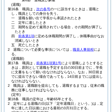
第6節
退職及び解雇
(退職)
第16条
職員は，
次の各号
の一に該当するときは，退職と
し，職員としての身分を失う。
一
退職を願い出て学長から承認されたとき
二
定年に達したとき
三
期間を定めて雇用されている場合，その期間が満了し
たとき
四
前条第1項
に定める休職期間が満了し，休職事由がなお
消滅しないとき
五
死亡したとき
2
退職について必要な事項については，
職員人事規程
によ
る。
(退職願)
第17条
職員は，
前条第1項第1号
により退職しようとすると
きは，原則として退職を予定する日の30日前までに，学長
に文書をもって願い出なければならない。
なお，30日前ま
でに提出できない場合であっても，14日前までには提出し
なければならない。
2
職員は，退職願を提出しても，退職するまでは，従来の職
務に従事しなければならない。
(定年)
第18条
職員の定年は，年齢65年とする。
2
定年による退職の日
(以下「定年退職日」という。)
は，定
年に達した日以後における最初の3月31日とする。