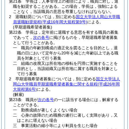
第21条
学長は，人事管理上の都合により，職員に対し，退
職を勧奨することがある。
この場合，学長は，強制による
ことなく，当該職員の意思を尊重しなければならない。
2
退職勧奨については，別に定める
国立大学法人岡山大学職
員退職勧奨規程
(平成16年岡大規程第9号)
による。
(早期退職希望者募集)
第22条
学長は，定年前に退職する意思を有する職員の募集
であって，
次の各号
に掲げるものを，早期退職希望者募集
として行うことがある。
一
職員の年齢別構成の適正化を図ることを目的とし，退
職の日において定年から20年を減じた年齢以上である職
員を対象として行う募集
二
組織の改廃又は所在地の移転を円滑に実施することを
目的とし，当該組織又は所在地に属する職員を対象とし
て行う募集
2
早期退職希望者募集については，別に定める
国立大学法人
岡山大学職員早期退職希望者募集に関する規程
(平成26年岡
大規程第6号)
による。
(解雇)
第23条
職員が
次の各号
の一に該当する場合には，解雇する
ことができる。
一
勤務成績が著しくよくない場合
二
心身の故障のため職務の遂行に著しく支障があり，又
はこれに堪えない場合
三
事業活動の縮小等により剰員を生じた場合