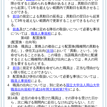
障が生ずると認められる事由があるときは，異動日の翌日
から起算して1年を超えない範囲内で異動日を延長させるこ
とができる。
5
前項
の規定による異動日の延長は，異動日の翌日から起算
して3年を超えない範囲内で更新することができるものとす
る。
6
前条
及びこの条に定める降任の取扱いについて必要な事項
については，
職員人事規程
による。
第4節
配置換等
(配置換・出向等)
第13条
職員は，業務上の都合により配置換
(職種間の異動を
含む。)
，併任又は出向
(
次項
において「異動」という。)
を
命ぜられることがある。
この場合，当該職員の意向に配慮
するとともに職種間の異動及び出向にあっては，本人の同
意を要するものとする。
2
前項
に規定する異動を命ぜられた職員は，正当な理由がな
い限り拒むことができない。
3
配置換及び併任の取扱いについて必要な事項については，
職員人事規程
による。
4
職員の出向については，別に定める
国立大学法人岡山大学
職員出向規程
(平成16年岡大規程第7号)
による。
(赴任)
第14条
赴任の命令を受けた職員は，その辞令を受けた日か
ら，次に掲げる期間内に赴任しなければならない。
ただ
し，やむを得ない理由により定められた期間内に新任地に