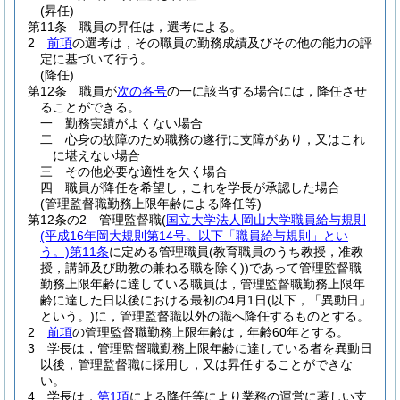
(昇任)
第11条
職員の昇任は，選考による。
2
前項
の選考は，その職員の勤務成績及びその他の能力の評
定に基づいて行う。
(降任)
第12条
職員が
次の各号
の一に該当する場合には，降任させ
ることができる。
一
勤務実績がよくない場合
二
心身の故障のため職務の遂行に支障があり，又はこれ
に堪えない場合
三
その他必要な適性を欠く場合
四
職員が降任を希望し，これを学長が承認した場合
(管理監督職勤務上限年齢による降任等)
第12条の2
管理監督職
(
国立大学法人岡山大学職員給与規則
(平成16年岡大規則第14号。以下「職員給与規則」とい
う。)
第11条
に定める管理職員
(教育職員のうち教授，准教
授，講師及び助教の兼ねる職を除く)
)
であって管理監督職
勤務上限年齢に達している職員は，管理監督職勤務上限年
齢に達した日以後における最初の4月1日
(以下，「異動日」
という。)
に，管理監督職以外の職へ降任するものとする。
2
前項
の管理監督職勤務上限年齢は，年齢60年とする。
3
学長は，管理監督職勤務上限年齢に達している者を異動日
以後，管理監督職に採用し，又は昇任することができな
い。
4
学長は，
第1項
による降任等により業務の運営に著しい支