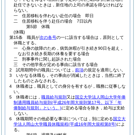
赴任できないときは，新任地の上司の承認を得なければな
らない。
一
住居移転を伴わない赴任の場合 即日
二
住居移転を伴う赴任の場合 7日以内
第5節
休職
(休職)
第15条
職員が
次の各号
の一に該当する場合は，原則として
休職とする。
一
心身の故障のため，病気休暇が引き続き90日を超え，
なお引き続き長期の休養を要する場合
二
刑事事件に関し起訴された場合
三
その他学長が定める事由に該当する場合
2
試用期間中の職員については，
前項
の規定を適用しない。
3
いかなる休職も，その事由が消滅したときは，当然に終了
したものとみなされる。
4
休職者は，職員としての身分を有するが，職務に従事しな
い。
5
休職者には，
職員給与規則
又は
国立大学法人岡山大学年俸
制適用職員給与規則
(平成26年岡大規則第17号。以下「年
俸制給与規則」という。)
に定める場合を除き，給与は支給
しない。
6
休職期間その他必要な事項については，別に定める
国立大
学法人岡山大学職員休職規程
(平成16年岡大規程第8号)
によ
る。