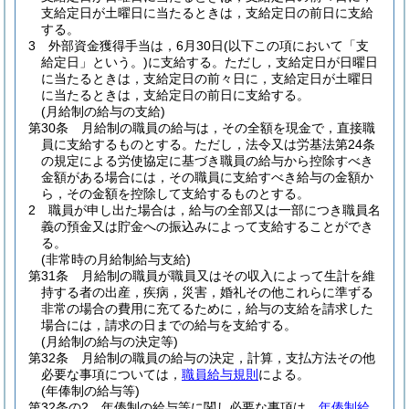
支給定日が土曜日に当たるときは，支給定日の前日に支給
する。
3
外部資金獲得手当は，6月30日
(以下この項において「支
給定日」という。)
に支給する。
ただし，支給定日が日曜日
に当たるときは，支給定日の前々日に，支給定日が土曜日
に当たるときは，支給定日の前日に支給する。
(月給制の給与の支給)
第30条
月給制の職員の給与は，その全額を現金で，直接職
員に支給するものとする。
ただし，法令又は労基法第24条
の規定による労使協定に基づき職員の給与から控除すべき
金額がある場合には，その職員に支給すべき給与の金額か
ら，その金額を控除して支給するものとする。
2
職員が申し出た場合は，給与の全部又は一部につき職員名
義の預金又は貯金への振込みによって支給することができ
る。
(非常時の月給制給与支給)
第31条
月給制の職員が職員又はその収入によって生計を維
持する者の出産，疾病，災害，婚礼その他これらに準ずる
非常の場合の費用に充てるために，給与の支給を請求した
場合には，請求の日までの給与を支給する。
(月給制の給与の決定等)
第32条
月給制の職員の給与の決定，計算，支払方法その他
必要な事項については，
職員給与規則
による。
(年俸制の給与等)
第32条の2
年俸制の給与等に関し必要な事項は，
年俸制給