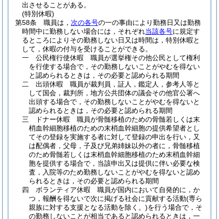
出させることがある。
(特別休暇)
第58条
職員は，
次の各号
の一の事由により勤務日又は勤務
時間中に勤務しない場合には，それぞれ
当該各号
に規定す
るところによりその勤務しない日又は時間は，特別休暇と
して，休暇の付与を受けることができる。
一
公民権行使休暇 職員が選挙権その他公民として権利
を行使する場合で，その勤務しないことがやむを得ない
と認められるときは，その必要と認められる期間
二
出頭休暇 職員が裁判員，証人，鑑定人，参考人等と
して国会，裁判所，地方公共団体の議会その他官公署へ
出頭する場合で，その勤務しないことがやむを得ないと
認められるときは，その必要と認められる期間
三
ドナー休暇 職員が骨髄移植のための骨髄若しくは末
梢血幹細胞移植のための末梢血幹細胞の提供希望者とし
てその登録を実施する者に対して登録の申出を行い，又
は配偶者，父母，子及び兄弟姉妹以外の者に，骨髄移植
のため骨髄若しくは末梢血幹細胞移植のため末梢血幹細
胞を提供する場合で，当該申出又は提供に伴い必要な検
査，入院等のため勤務しないことがやむを得ないと認め
られるときは，その必要と認められる期間
四
ボランティア休暇 職員が国内において自発的に，か
つ，報酬を得ないで次に掲げる社会に貢献する活動
(専ら
親族に対する支援となる活動を除く。)
を行う場合で，そ
の勤務しないことが相当であると認められるときは，一