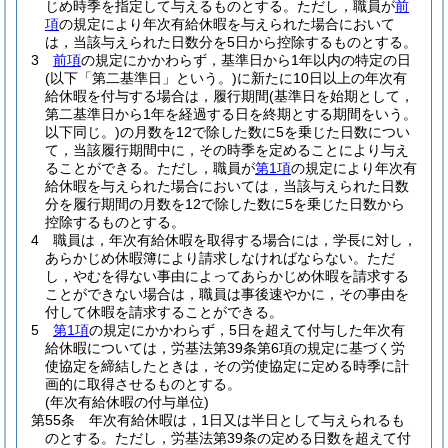
じめ時季を指定して与えるものとする。
ただし，職員が
前
項
の規定により年次有給休暇を与えられた場合において
は，当該与えられた日数分を5日から控除するものとする。
3
前項
の規定にかかわらず，基準日から1年以内の特定の日
(以下「第二基準日」という。)
に新たに10日以上の年次有
給休暇を付与する場合は，履行期間
(基準日を始期として，
第二基準日から1年を経過する日を終期とする期間をいう。
以下同じ。)
の月数を12で除した数に5を乗じた日数につい
て，当該履行期間中に，その時季を定めることにより与え
ることができる。
ただし，職員が
第1項
の規定により年次有
給休暇を与えられた場合においては，当該与えられた日数
分を履行期間の月数を12で除した数に5を乗じた日数から
控除するものとする。
4
職員は，年次有給休暇を取得する場合には，学長に対し，
あらかじめ休暇簿により請求しなければならない。
ただ
し，やむを得ない事由によってあらかじめ休暇を請求する
ことができない場合は，職員は事後速やかに，その事由を
付して休暇を請求することができる。
5
第1項
の規定にかかわらず，5日を超えて付与した年次有
給休暇については，労基法第39条第6項の規定に基づく労
使協定を締結したときは，その労使協定に定める時季に計
画的に取得させるものとする。
(年次有給休暇の付与単位)
第55条
年次有給休暇は，1日又は半日として与えられるも
のとする。
ただし，労基法第39条の定める日数を超えて付