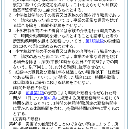
規定に基づく労使協定を締結し，これをあらかじめ所轄労
働基準監督署長に届け出るものとする。
2
小学校就学前の子の養育又は家族の介護を行う職員であっ
て，請求のあった者については，事業の正常な運営を妨げ
る場合を除き，時間外勤務をさせない。
3
小学校就学前の子の養育又は家族の介護を行う職員であっ
て，時間外勤務時間を短いものとすることを請求した者の
所定勤務時間を超える勤務については，
第1項後段
の労使協
定において別に定めるものとする。
4
小学校就学前の子の養育又は家族の介護を行う職員であっ
て，請求のあった者については，事業の正常な運営を妨げ
る場合を除き，深夜
(午後10時から翌日の午前5時までの間
をいう。以下同じ。)
における勤務に従事させない。
5
妊娠中の職員及び産後1年を経過しない職員
(以下「妊産婦
である職員」という。)
が請求した場合には，時間外勤務，
休日勤務又は深夜における勤務をさせない。
(時間外勤務の休憩)
第48条
前条第1項
の規定により時間外勤務を命ぜられた時
間が，1日につき
第41条
に規定する所定勤務時間を通じて8
時間を超えるときは，1時間の休憩時間
(所定の勤務時間中
に置かれる休憩時間を含む。)
を勤務時間の途中に置くもの
とする。
(災害時の勤務)
第49条
災害その他避けることのできない事由によって，所