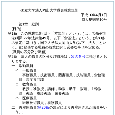
○国立大学法人岡山大学職員就業規則
平成16年4月1日
岡大規則第10号
第1章
総則
(目的)
第1条
この就業規則
(以下「本規則」という。)
は，労働基準
法
(昭和22年法律第49号。以下「労基法」という。)
第89条
の規定に基づき，国立大学法人岡山大学
(以下「法人」とい
う。)
に勤務する職員の就業に関し必要な事項を定める。
(職員の区分及び職種)
第2条
法人の職員の区分及び職種は，
次の各号
に掲げるとお
りとする。
一
常勤職員
イ
一般職員
事務職員，技術職員，図書職員，技能職員，労務職
員，高度専門職
ロ
教育職員
教授，准教授，講師，助教，助手，教頭，主幹教
諭，教諭，養護教諭，栄養教諭
ハ
医療職員
医療技術職員，看護職員
二
再雇用職員
(
第20条
の規定により再雇用された職員をい
う。)