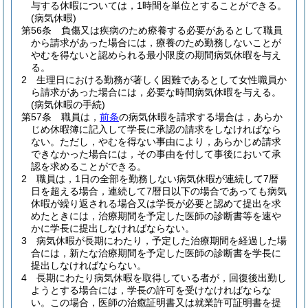
与する休暇については，1時間を単位とすることができる。
(病気休暇)
第56条
負傷又は疾病のため療養する必要があるとして職員
から請求があった場合には，療養のため勤務しないことが
やむを得ないと認められる最小限度の期間病気休暇を与え
る。
2
生理日における勤務が著しく困難であるとして女性職員か
ら請求があった場合には，必要な時間病気休暇を与える。
(病気休暇の手続)
第57条
職員は，
前条
の病気休暇を請求する場合は，あらか
じめ休暇簿に記入して学長に承認の請求をしなければなら
ない。
ただし，やむを得ない事由により，あらかじめ請求
できなかった場合には，その事由を付して事後において承
認を求めることができる。
2
職員は，1日の全部を勤務しない病気休暇が連続して7暦
日を超える場合，連続して7暦日以下の場合であっても病気
休暇が繰り返される場合又は学長が必要と認めて提出を求
めたときには，治療期間を予定した医師の診断書等を速や
かに学長に提出しなければならない。
3
病気休暇が長期にわたり，予定した治療期間を経過した場
合には，新たな治療期間を予定した医師の診断書を学長に
提出しなければならない。
4
長期にわたり病気休暇を取得している者が，回復後出勤し
ようとする場合には，学長の許可を受けなければならな
い。
この場合，医師の治癒証明書又は就業許可証明書を提