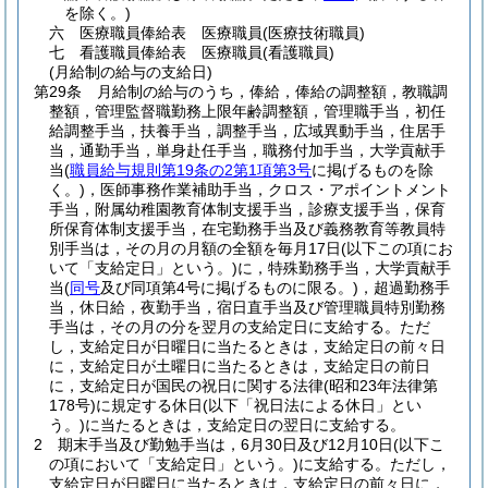
を除く。)
六
医療職員俸給表 医療職員
(医療技術職員)
七
看護職員俸給表 医療職員
(看護職員)
(月給制の給与の支給日)
第29条
月給制の給与のうち，俸給，俸給の調整額，教職調
整額，管理監督職勤務上限年齢調整額，管理職手当，初任
給調整手当，扶養手当，調整手当，広域異動手当，住居手
当，通勤手当，単身赴任手当，職務付加手当，大学貢献手
当
(
職員給与規則第19条の2第1項第3号
に掲げるものを除
く。)
，医師事務作業補助手当，クロス・アポイントメント
手当，附属幼稚園教育体制支援手当，診療支援手当，保育
所保育体制支援手当，在宅勤務手当及び義務教育等教員特
別手当は，その月の月額の全額を毎月17日
(以下この項にお
いて「支給定日」という。)
に，特殊勤務手当，大学貢献手
当
(
同号
及び同項第4号に掲げるものに限る。)
，超過勤務手
当，休日給，夜勤手当，宿日直手当及び管理職員特別勤務
手当は，その月の分を翌月の支給定日に支給する。
ただ
し，支給定日が日曜日に当たるときは，支給定日の前々日
に，支給定日が土曜日に当たるときは，支給定日の前日
に，支給定日が国民の祝日に関する法律
(昭和23年法律第
178号)
に規定する休日
(以下「祝日法による休日」とい
う。)
に当たるときは，支給定日の翌日に支給する。
2
期末手当及び勤勉手当は，6月30日及び12月10日
(以下こ
の項において「支給定日」という。)
に支給する。
ただし，
支給定日が日曜日に当たるときは，支給定日の前々日に，