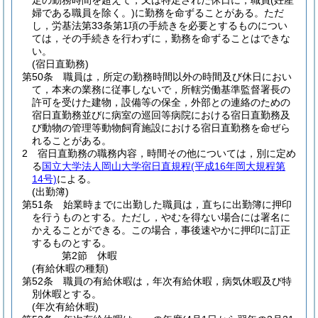
定の勤務時間を超えて，又は特定された休日に，職員
(妊産
婦である職員を除く。)
に勤務を命ずることがある。
ただ
し，労基法第33条第1項の手続きを必要とするものについ
ては，その手続きを行わずに，勤務を命ずることはできな
い。
(宿日直勤務)
第50条
職員は，所定の勤務時間以外の時間及び休日におい
て，本来の業務に従事しないで，所轄労働基準監督署長の
許可を受けた建物，設備等の保全，外部との連絡のための
宿日直勤務並びに病室の巡回等病院における宿日直勤務及
び動物の管理等動物飼育施設における宿日直勤務を命ぜら
れることがある。
2
宿日直勤務の職務内容，時間その他については，別に定め
る
国立大学法人岡山大学宿日直規程
(平成16年岡大規程第
14号)
による。
(出勤簿)
第51条
始業時までに出勤した職員は，直ちに出勤簿に押印
を行うものとする。
ただし，やむを得ない場合には署名に
かえることができる。
この場合，事後速やかに押印に訂正
するものとする。
第2節
休暇
(有給休暇の種類)
第52条
職員の有給休暇は，年次有給休暇，病気休暇及び特
別休暇とする。
(年次有給休暇)