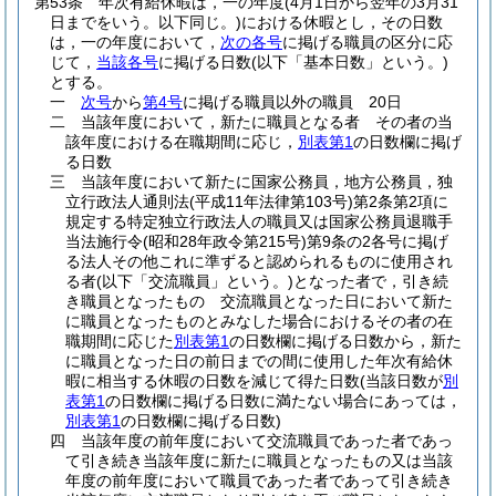
第53条
年次有給休暇は，一の年度
(4月1日から翌年の3月31
日までをいう。以下同じ。)
における休暇とし，その日数
は，一の年度において，
次の各号
に掲げる職員の区分に応
じて，
当該各号
に掲げる日数
(以下「基本日数」という。)
とする。
一
次号
から
第4号
に掲げる職員以外の職員 20日
二
当該年度において，新たに職員となる者 その者の当
該年度における在職期間に応じ，
別表第1
の日数欄に掲げ
る日数
三
当該年度において新たに国家公務員，地方公務員，独
立行政法人通則法
(平成11年法律第103号)
第2条第2項に
規定する特定独立行政法人の職員又は国家公務員退職手
当法施行令
(昭和28年政令第215号)
第9条の2各号に掲げ
る法人その他これに準ずると認められるものに使用され
る者
(以下「交流職員」という。)
となった者で，引き続
き職員となったもの 交流職員となった日において新た
に職員となったものとみなした場合におけるその者の在
職期間に応じた
別表第1
の日数欄に掲げる日数から，新た
に職員となった日の前日までの間に使用した年次有給休
暇に相当する休暇の日数を減じて得た日数
(当該日数が
別
表第1
の日数欄に掲げる日数に満たない場合にあっては，
別表第1
の日数欄に掲げる日数)
四
当該年度の前年度において交流職員であった者であっ
て引き続き当該年度に新たに職員となったもの又は当該
年度の前年度において職員であった者であって引き続き