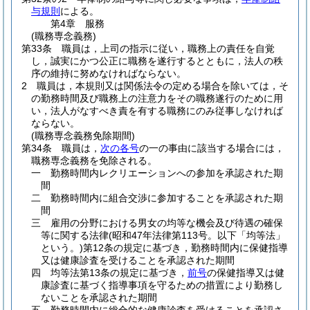
与規則
による。
第4章
服務
(職務専念義務)
第33条
職員は，上司の指示に従い，職務上の責任を自覚
し，誠実にかつ公正に職務を遂行するとともに，法人の秩
序の維持に努めなければならない。
2
職員は，本規則又は関係法令の定める場合を除いては，そ
の勤務時間及び職務上の注意力をその職務遂行のために用
い，法人がなすべき責を有する職務にのみ従事しなければ
ならない。
(職務専念義務免除期間)
第34条
職員は，
次の各号
の一の事由に該当する場合には，
職務専念義務を免除される。
一
勤務時間内レクリエーションへの参加を承認された期
間
二
勤務時間内に組合交渉に参加することを承認された期
間
三
雇用の分野における男女の均等な機会及び待遇の確保
等に関する法律
(昭和47年法律第113号。以下「均等法」
という。)
第12条の規定に基づき，勤務時間内に保健指導
又は健康診査を受けることを承認された期間
四
均等法第13条の規定に基づき，
前号
の保健指導又は健
康診査に基づく指導事項を守るための措置により勤務し
ないことを承認された期間