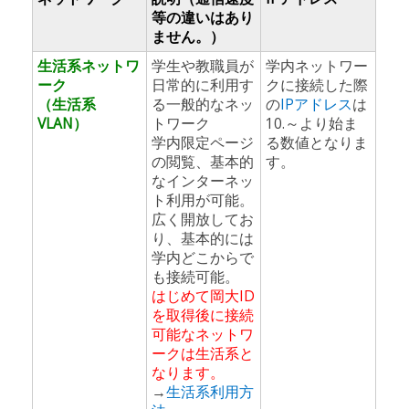
等の違いはあり
ません。）
生活系ネットワ
学生や教職員が
学内ネットワー
ーク
日常的に利用す
クに接続した際
（生活系
る一般的なネッ
の
IPアドレス
は
VLAN）
トワーク
10.～より始ま
学内限定ページ
る数値となりま
の閲覧、基本的
す。
なインターネッ
ト利用が可能。
広く開放してお
り、基本的には
学内どこからで
も接続可能。
はじめて岡大ID
を取得後に接続
可能なネットワ
ークは生活系と
なります。
→
生活系利用方