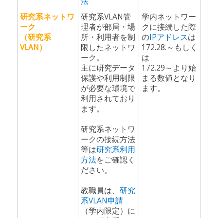
法
研究系ネットワ
研究系VLAN管
学内ネットワー
ーク
理者が部局・場
クに接続した際
（研究系
所・利用者を制
の
IPアドレス
は
VLAN）
限したネットワ
172.28.～もしく
ーク。
は
主に研究データ
172.29～より始
保護や利用制限
まる数値となり
が必要な環境で
ます。
利用されており
ます。
研究系ネットワ
ークの接続方法
等は
研究系利用
方法
をご確認く
ださい。
教職員は、
研究
系VLAN申請
（学内限定）に