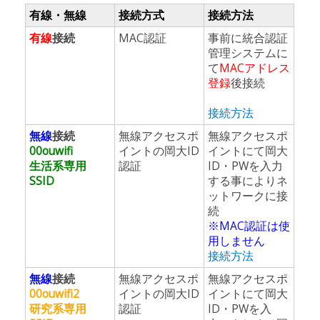
有線・無線
接続方式
接続方法
有線
接続
MAC認証
事前に統合認証
管理システムに
て
MACアドレス
登録
後接続
接続方法
無線
接続
無線アクセスポ
無線アクセスポ
00ouwifi
イントの岡大ID
イントにて岡大
生活系専用
認証
ID・PWを入力
SSID
する事によりネ
ットワークに接
続
※MAC認証は使
用しません
接続方法
無線
接続
無線アクセスポ
無線アクセスポ
00ouwifi2
イントの岡大ID
イントにて岡大
研究系専用
認証
ID・PWを入