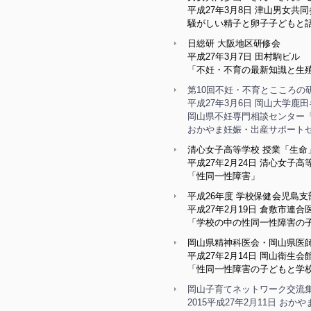
平成27年3月8日 津山男女共
騒がしい精子と卵子子どもと
日総研 大阪地区研修会
平成27年3月7日 田村駒ビル
「不妊・不育の最新知識と生
第10回不妊・不育とこころの
平成27年3月6日 岡山大学
岡山県不妊専門相談センター
おかやま妊娠・出産サポート
清心女子高等学校 授業「生命
平成27年2月24日 清心女子高
「性同一性障害」
平成26年度 学校保健会児島
平成27年2月19日 倉敷市連
「学校の中の性同一性障害の
岡山県精神科医会・岡山県医
平成27年2月14日 岡山衛生会
「性同一性障害の子どもと学
岡山子育てネットワーク交流
2015平成27年2月11日 お