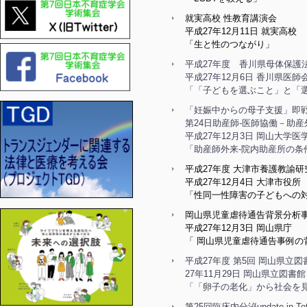
就実高校 性教育講演会
平成27年12月11日 就実高校
「生と性のつながり」
平成27年度 香川県母体保護
平成27年12月6日 香川県医
「「子どもを選ぶこと」と「
「妊娠中からの母子支援」即戦
第24日助産師-医師協働－助
平成27年12月3日 岡山大学
「助産師外来-院内助産所の条
平成27年度 大津市養護教諭研
平成27年12月4日 大津市役所
「性同一性障害の子どもへの
岡山県児童虐待通告背景分析
平成27年12月3日 岡山県庁
「 岡山県児童虐待通告事例の
平成27年度 第5回 岡山県立
27年11月29日 岡山県立図書館
「「卵子の老化」から社会を
第25回臨床内分泌update in Tot