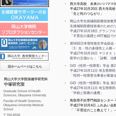
西大寺高校 未来のパパママ
平成27年10月20日 西大寺高校
「生と性のつながり」
岡山大学生殖補助医療技術教
生殖補助医療技術者のためのリ
平成27年10月18日 グラン
「不育症の基礎とART施設で
第56回日本母性衛生学会総会
〔3〕生・性の多様性と人権
平成27年10月16日 マリ
医学の立場から：「診断、治
GID（性同一性障害）学会 第
旧ホームページはこちら
平成27年10月11日 埼玉県県
「性同一性障害当事者が家族
岡山大学大学院保健学研究科
GID（性同一性障害）学会 第
中塚研究室
平成27年10月11日 埼玉県県
Graduate School of Health
「学校と医療の連携」
Sciences, Okayama University
鳥取県不妊専門相談センター 
Faculty of Health Sciences,
Okayama University Medical
平成27年10月4日 ふれあい
School
「「不育症のこと教えて！」
〒700-8558