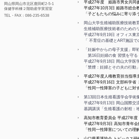
平成27年度 姫路市男女共同
岡山県岡山市北区鹿田町2-5-1
平成27年10月3日 姫路市総
保健学科棟２階助産学実習室
「子どもたちの悩みに寄り添
TEL・FAX：086-235-6538
岡山大学生殖補助医療技術教育
生殖補助医療技術者のためのリ
平成27年9月19日 オフィス東
「 不育症の基礎とART施設で
「妊娠中からの母子支援」即戦
第16日妊婦の食 習慣を守る
平成27年9月18日 岡山大学
「禁煙：妊婦とその夫の行動
平成27年度人権教育担当指導
平成27年9月16日 文部科学省
「性同一性障害の子どもに対
第13回日本生殖看護学会学術
平成27年9月13日 岡山国際
基調講演「生殖看護の射程：
高知市教育委員会 平成27年度
平成27年9月3日 高知市青年
「性同一性障害についての理
山口県看護協会 トピックス研