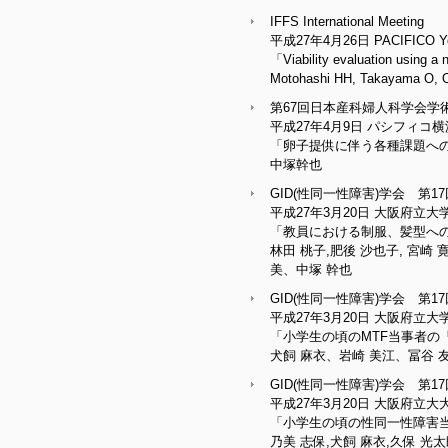
IFFS International Meeting
平成27年4月26日 PACIFICO 
「Viability evaluation using a
Motohashi HH, Takayama O, Ok
第67回日本産科婦人科学会学
平成27年4月9日 パシフィコ横
「卵子提供に伴う各種課題へ
中塚幹也
GID(性同一性障害)学会 第1
平成27年3月20日 大阪府⽴
「教員における制服、髪型へ
林田 桃子,肥後 沙也子, 宮崎
美、中塚 幹也
GID(性同一性障害)学会 第1
平成27年3月20日 ⼤阪府立
「小学生の頃のMTF当事者の
犬飼 麻衣、岩崎 美江、冨谷 
GID(性同一性障害)学会 第1
平成27年3月20日 ⼤阪府⽴
「小学生の頃の性同一性障害
乃美 志保,犬飼 麻衣,久保 光太