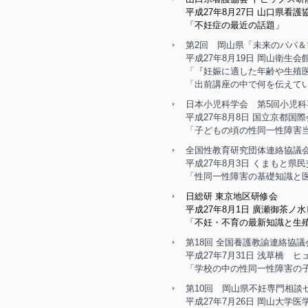
平成27年8月27日 山口県看護
「不妊症の最近の話題」
第2回 岡山県「未来のパパ
平成27年8月19日 岡山衛生
「『妊娠に適した年齢や生殖
「出前講座の中で何を伝えて
日本小児科学会 第5回小児
平成27年8月8日 国立京都国
「子どもの頃の性同一性障害
全国性教育研究団体連絡協議会
平成27年8月3日 くまもと県
「性同一性障害の基礎知識と
日総研 東京地区研修会
平成27年8月1日 廣瀬御茶ノ水
「不妊・不育の最新知識と生
第18回 全国養護教諭連絡協議
平成27年7月31日 浅草橋
「学校の中の性同一性障害の
第10回 岡山県不妊専門相談
平成27年7月26日 岡山大学