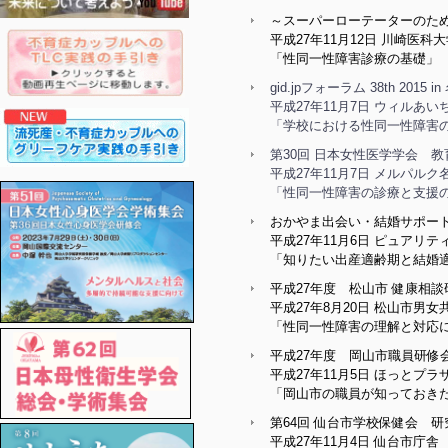
～スーパーローテーターのた
平成27年11月12日 川崎医科
「性同一性障害診療の基礎」
gid.jpフォーラム 38th 2
平成27年11月7日 ウィルあ
「学校における性同一性障害
第30回 日本女性医学学会 教
平成27年11月7日 メルパルク
「性同一性障害の診療と支援
おかやま出会い・結婚サポー
平成27年11月6日 ピュアリ
「知りたい出産適齢期と結婚
平成27年度 松山市 健康相談
平成27年8月20日 松山市
「性同一性障害の理解と対応
平成27年度 岡山市職員研修
平成27年11月5日 ほっとプラ
「岡山市の職員が知っておきた
第64回 仙台市学校保健会 研
平成27年11月4日 仙台市庁舎