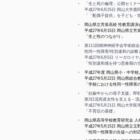
「生と死の倫理」公開セミナー
平成27年6月25日 岡山大学
「「配偶子提供」を子ども・
岡山県立芳泉高校 性教育講演
平成27年6月15日 岡山県立芳
「生と性のつながり」
第111回精神神経学会学術総会
性同一性障害/性別違和の診
平成27年6月5日 リーガロイヤ
「性別違和感を持つ思春期の当
平成27年度 岡山県小・中学
平成27年5月22日 岡山県総
「学校における性同一性障害の
「妊娠中からの母子支援」即戦
第3日流死産女性を支える－
平成27年5月21日 岡山大学
「不育症の基礎」
岡山県高等学校教育研究会 人
平成27年5月15日 岡山県立
「性同一性障害の生徒への対