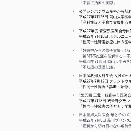
「不育症治療の実際」
公開シンポジウム産科から切
平成27年7月25日 岡山大学
「産科施設と子育て支援拠点
平成27年度 青森県医師会母
平成27年7月18日 ホテルニ
「性同一性障害診療に伴う医
「妊娠中からの母子支援」即戦
第8日不妊症を理解する－不
平成26年7月9日 岡山大学医
「不妊症の基礎知識」
日本産科婦人科学会 女性のヘ
平成27年7月12日 グラント
「性同一性障害の診断・治療
"第35回 三豊・観音寺市医師会
平成27年7月8日 観⾳寺グラ
「性同一性障害の子ども：学校
日本産婦人科医会 母と子のメ
平成27年7月5日 品川プリンス
「産科から切れ目のない虐待