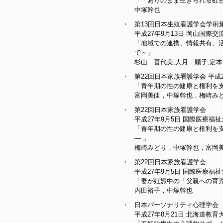
「「ありのまま生きられる虹
中塚幹也
第13回日本生殖看護学会学術
平成27年9月13日 岡山国際
「地域での連携、情報共有、
で～」
杉山 喜代美,大月 順子,定
第22回日本家族看護学会 平成
「青年期の性の健康と権利を支
富岡美佳，中塚幹也，梅崎み
第22回日本家族看護学会
平成27年9月5日 国際医療福
「青年期の性の健康と権利を支
― 」
梅崎みどり，中塚幹也，富岡
第22回日本家族看護学会
平成27年9月5日 国際医療福
「妻が妊娠中の「父親への育
内田裕子，中塚幹也
日本パーソナリティ心理学会 
平成27年8月21日 北海道教