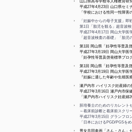
山口県高等学校等人権教育研
平成27年4月23日 山口県セ
「学校における性同一性障害
「妊娠中からの母子支援」即戦
第1日「胎児を観る」超音波
平成27年4月17日 岡山大学
「超音波検査の基礎」「胎児
第1回 岡山県「妊孕性等普及
平成27年3月19日 岡山大学
「妊孕性等普及啓発標準プロ
第1回 岡山県「妊孕性等普
平成27年3月19日 岡山大学
『妊娠に適した年齢や生殖医
瀬戸内市 ハイリスク妊産婦の
平成27年3月16日 瀬戸内市
「瀬戸内市ハイリスク妊産婦20
胚培養士のためのリカレントセミナー
～着床前診断と着床前スクリ
平成27年3月15日 グランフ
「日本におけるPGD/PGSを
男女共同参画「さん・さん」