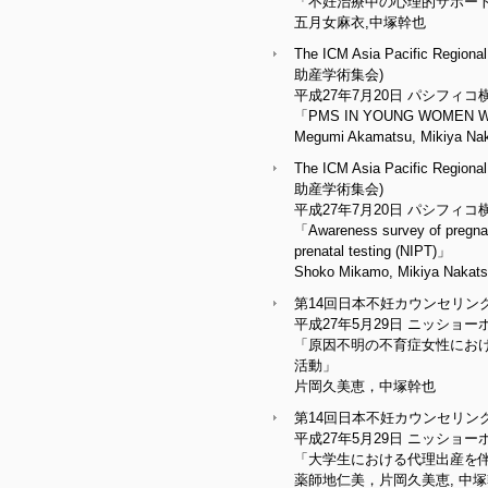
「不妊治療中の心理的サポート
五月女麻衣,中塚幹也
The ICM Asia Pacific Re
助産学術集会)
平成27年7月20日 パシフィコ
「PMS IN YOUNG WOMEN 
Megumi Akamatsu, Mikiya Na
The ICM Asia Pacific Re
助産学術集会)
平成27年7月20日 パシフィコ
「Awareness survey of pregnan
prenatal testing (NIPT)」
Shoko Mikamo, Mikiya Nakat
第14回日本不妊カウンセリン
平成27年5月29日 ニッショ
「原因不明の不育症女性にお
活動」
片岡久美恵，中塚幹也
第14回日本不妊カウンセリン
平成27年5月29日 ニッショ
「大学生における代理出産を伴
薬師地仁美，片岡久美恵, 中