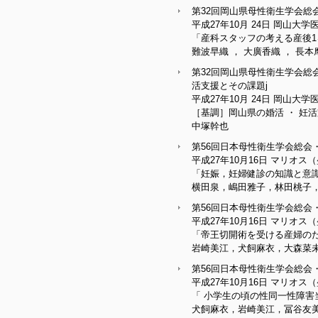
第32回岡山県母性衛生学会総
平成27年10月 24日 岡山大
「産科スタッフの考える産後1
難波早織 ， 大廣香織 ， 長
第32回岡山県母性衛生学会
活支援とその課題j
平成27年10月 24日 岡山大
［基調］岡山県の婚活 ・ 妊
中塚幹也
第56回日本母性衛生学会総会
平成27年10月16日 マリ
「妊娠，妊婦健診の知識と意
横田泉，嶋田雅子，林田桃子
第56回日本母性衛生学会総会
平成27年10月16日 マリ
「帝王切開術を受ける産婦のた
岩崎美江，犬飼麻衣，大森菜
第56回日本母性衛生学会総会
平成27年10月16日 マリ
「 小学生の頃の性同一性障害
犬飼麻衣，岩崎美江，冨谷友