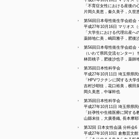
「不育症女性における産後の心
片岡久美恵，秦久美子，久世
第56回日本母性衛生学会総会
平成27年10月16日 マリ
「大学生における代理出産へ
薬師地仁美，嶋田雅子，肥後
第56回日本母性衛生学会総会・
（いわて県民交流センター）
林田桃子，肥後沙也子，薬師
第35回日本性科学会
平成27年10月11日 埼玉県県
「HPVワクチンに関する大学
吉村沙耶佳，花口裕美，横田
岡久美恵，中塚幹也
第35回日本性科学会
平成27年10月11日 埼玉県県
「妊孕性や生殖医療に関する
山縣末佳，大廣香織, 長本摩耶
第32回 日本女性会議 分科会
平成27年10月10日 倉敷芸文館