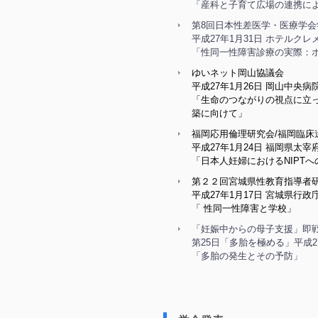
「産科と子育て広場の連携によ
第8回日本性差医学・医療学会
平成27年1月31日 ホテルク
「性同一性障害診療の実際：
ゆいネット岡山協議会
平成27年1月26日 岡山中央病
「生命のつながりの視点に立
築に向けて」
福岡応用倫理研究会/福岡臨床
平成27年1月24日 福岡県太宰
「日本人妊婦におけるNIPTへ
第２２回宮城県性教育指導者
平成27年1月17日 宮城県行
「 性同一性障害と学校」
「妊娠中からの母子支援」即戦
第25日「多胎を極める」平成2
「多胎の発生とその予防」