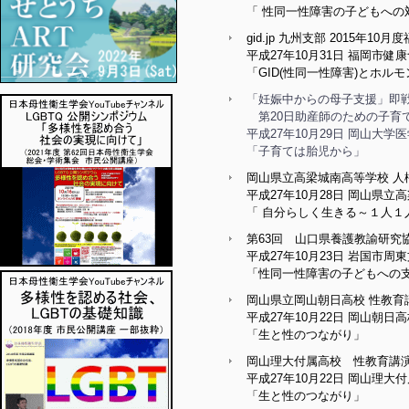
「 性同一性障害の子どもへの
gid.jp 九州支部 2015年10
平成27年10月31日 福岡市
「GID(性同一性障害)とホル
「妊娠中からの母子支援」即戦
第20日助産師のための子育
平成27年10月29日 岡山大
「子育ては胎児から」
岡山県立高梁城南高等学校 人
平成27年10月28日 岡山県立
「 自分らしく生きる～１人
第63回 山口県養護教諭研究
平成27年10月23日 岩国市
「性同一性障害の子どもへの
岡山県立岡山朝日高校 性教育
平成27年10月22日 岡山朝日
「生と性のつながり」
岡山理大付属高校 性教育講
平成27年10月22日 岡山理大
「生と性のつながり」