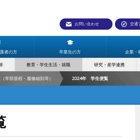
お問い合わせ
交通
護者の方
卒業生の方
企業・
等
教育・学生生活・就職
研究・産学連携
覧（学部規程・履修細則等）
2024年 学生便覧
覧