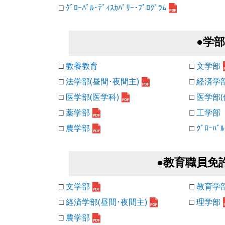
□
ｸﾞﾛｰﾊﾞﾙ･ﾃﾞｨｽｶﾊﾞﾘｰ･ﾌﾟﾛｸﾞﾗﾑ
●学
□
教養教育
□
文学部
□
法学部(昼間･夜間主)
□
経済学部
□
医学部(医学科)
□
医学部(
□
薬学部
□
工学部
□
農学部
□
ｸﾞﾛｰﾊﾞﾙ
●教育職員免
□
文学部
□
教育学
□
経済学部(昼間･夜間主)
□
理学部
□
農学部