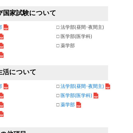
び国家試験について
部
□ 法学部(昼間･夜間主)
□ 医学部(医学科)
□ 薬学部
生活について
部
□
法学部(昼間･夜間主)
□
医学部(医学科)
□
薬学部