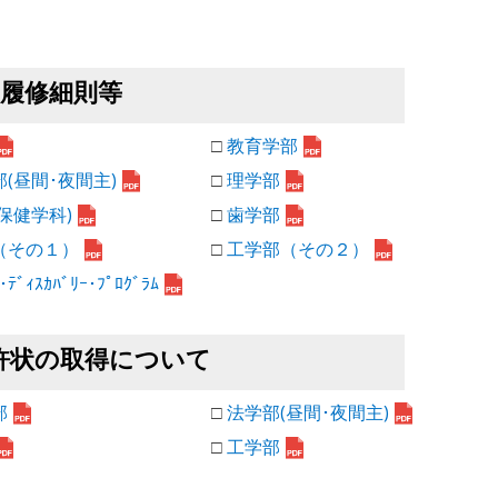
部履修細則等
□
教育学部
(昼間･夜間主)
□
理学部
保健学科)
□
歯学部
（その１）
□
工学部（その２）
･ﾃﾞｨｽｶﾊﾞﾘｰ･ﾌﾟﾛｸﾞﾗﾑ
許状の取得について
部
□
法学部(昼間･夜間主)
□
工学部