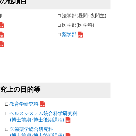
その他項目
部
□ 法学部(昼間･夜間主)
□ 医学部(医学科)
□
薬学部
研究上の目的等
□
教育学研究科
□
ヘルスシステム統合科学研究科
(博士前期･博士後期課程)
□
医歯薬学総合研究科
(博士前期･博士後期課程)